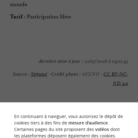
monde
Participation libre
Tarif :
dernière mise à jour :
22/07/2026 à 04:12:45
Source :
Crédit photo :
Sirtaqui
-
©CCVO -
CC BY-NC-
ND 4.0
En continuant à naviguer, vous autorisez le dépôt de
NOUS AVONS TESTÉ
POUR VOUS
cookies tiers à des fins de
mesure d'audience
.
Certaines pages du site proposent des
vidéos
dont
les plateformes déposent également des cookies.