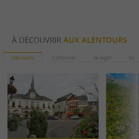
À DÉCOUVRIR
AUX ALENTOURS
Découvrir
S'informer
Se loger
Se r