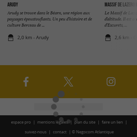
Arudy
Massif de Lazerqu
Arudy se trouve dans le Béarn, une région aux
Le Massif de Laze
paysages époustouflants. Un peu d'histoire et de
d’altitude. Il est 
culture Berceau de ...
d’Escurets, ...
2,0 km - Arudy
2,6 km - O
espace pro
mentions légales
plan du site
faire un lien
suivez-nous
contact
©
Negocom Atlantique