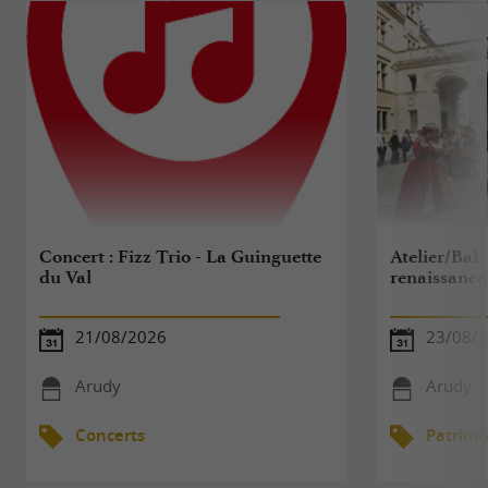
Concert : Fizz Trio - La Guinguette
Atelier/Bal 
du Val
renaissance
21/08/2026
23/08/
Arudy
Arudy
Concerts
Patrimo