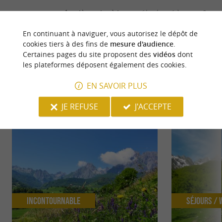
dernière mise à jour :
26/04/2026 à 07:11:38
Source :
Crédit photo :
En continuant à naviguer, vous autorisez le dépôt de
Sirtaqui
-
OTHB -
CC BY-NC-
cookies tiers à des fins de
mesure d'audience
.
ND 4.0
Certaines pages du site proposent des
vidéos
dont
les plateformes déposent également des cookies.
EN SAVOIR PLUS
NOUS AVONS TESTÉ
POUR VOUS
JE REFUSE
J'ACCEPTE
Incontournable
Séjours /