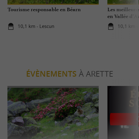
Tourisme responsable en Béarn
Les meilleures
en Vallée d’A
10,1 km - Lescun
10,1 km -
ÉVÈNEMENTS
À ARETTE