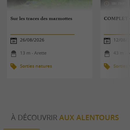
Sur les traces des marmottes
COMPLET - 
26/08/2026
12/08/
13 m - Arette
43 m - A
Sorties natures
Sorties
À DÉCOUVRIR
AUX ALENTOURS