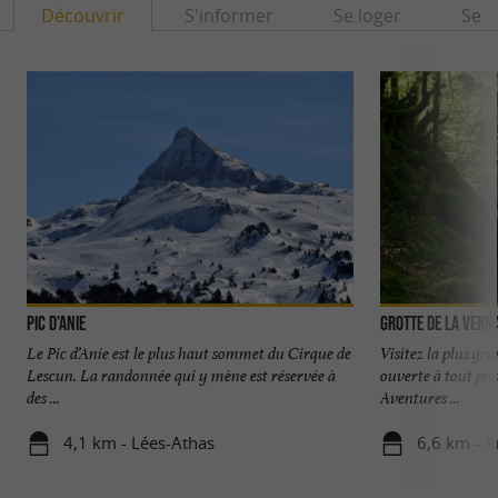
Découvrir
S'informer
Se loger
Se r
Pic d’Anie
Grotte de la Vern
Le Pic d’Anie est le plus haut sommet du Cirque de
Visitez la plus gr
Lescun. La randonnée qui y mène est réservée à
ouverte à tout pub
des ...
Aventures ...
4,1 km - Lées-Athas
6,6 km - A