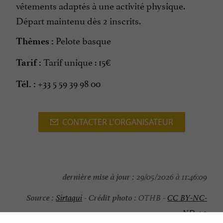
vêtements adaptés à une activité physique.
Départ maintenu dès 2 inscrits.
Pelote basque
Thèmes :
Tarif unique : 15€
Tarif :
+33 5 59 39 98 00
Tél. :
CONTACTER L'ORGANISATEUR
dernière mise à jour :
29/05/2026 à 11:46:09
Source :
Crédit photo :
Sirtaqui
-
OTHB -
CC BY-NC-
ND 4.0