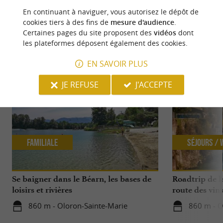
En continuant à naviguer, vous autorisez le dépôt de
cookies tiers à des fins de
mesure d'audience
.
Certaines pages du site proposent des
vidéos
dont
les plateformes déposent également des cookies.
NOUS AVONS TESTÉ
POUR VOUS
EN SAVOIR PLUS
JE REFUSE
J'ACCEPTE
Familiale
Séjours /
Se baigner dans le Béarn, les bases de
Roadtrip de l
loisirs et rivières
route des vin
860 m - Oloron-Sainte-Marie
860 m - O