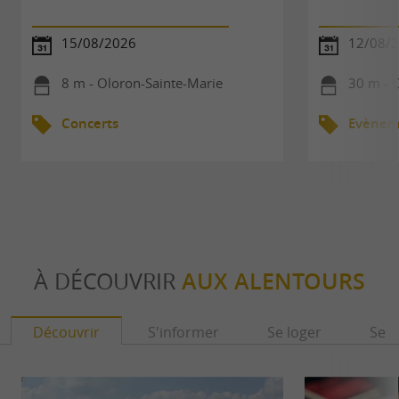
15/08/2026
12/08/
8 m - Oloron-Sainte-Marie
30 m - 
Concerts
Evèneme
À DÉCOUVRIR
AUX ALENTOURS
Découvrir
S'informer
Se loger
Se r