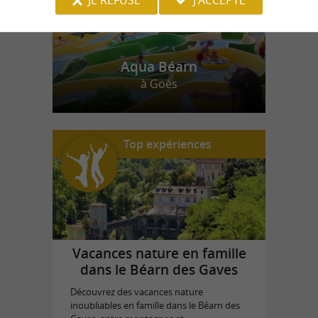
Aqua Béarn
à Goès
Top expériences
Vacances nature en famille
dans le Béarn des Gaves
Découvrez des vacances nature
inoubliables en famille dans le Béarn des