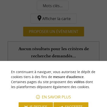
Mots clés...
Afficher la carte
PROPOSER UN ÉVÈNEMENT
Aucun résultats pour les critères de
recherche demandés...
En continuant à naviguer, vous autorisez le dépôt de
n
o
t
e
c
o
u
p
e
c
o
e
u
cookies tiers à des fins de
mesure d'audience
.
r
d
r
Certaines pages du site proposent des
vidéos
dont
les plateformes déposent également des cookies.
EN SAVOIR PLUS
JE REFUSE
J'ACCEPTE