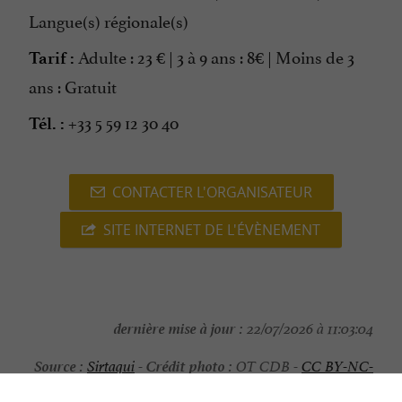
Langue(s) régionale(s)
Adulte : 23 € | 3 à 9 ans : 8€ | Moins de 3
Tarif :
ans : Gratuit
+33 5 59 12 30 40
Tél. :
CONTACTER L'ORGANISATEUR
SITE INTERNET DE L'ÉVÈNEMENT
dernière mise à jour :
22/07/2026 à 11:03:04
Source :
Crédit photo :
Sirtaqui
-
OT CDB -
CC BY-NC-
ND 4.0