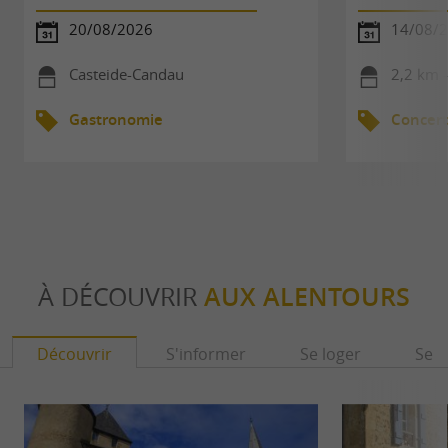
20/08/2026
14/08/
Casteide-Candau
2,2 km 
Gastronomie
Concert
À DÉCOUVRIR
AUX ALENTOURS
Découvrir
S'informer
Se loger
Se r