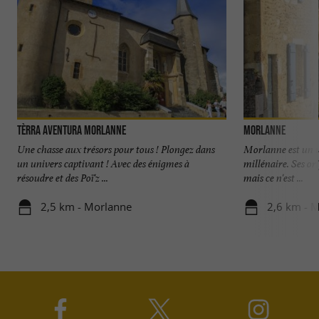
Tèrra Aventura Morlanne
Morlanne
Une chasse aux trésors pour tous ! Plongez dans
Morlanne est un v
un univers captivant ! Avec des énigmes à
millénaire. Ses or
résoudre et des Poï'z ...
mais ce n'est ...
2,5 km - Morlanne
2,6 km - 