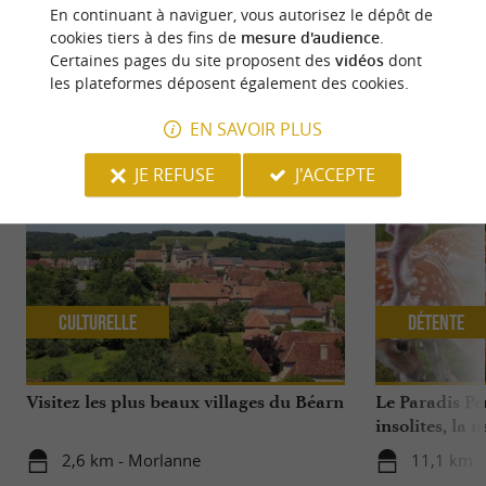
En continuant à naviguer, vous autorisez le dépôt de
cookies tiers à des fins de
mesure d'audience
.
Certaines pages du site proposent des
vidéos
dont
les plateformes déposent également des cookies.
NOUS AVONS TESTÉ
POUR VOUS
EN SAVOIR PLUS
JE REFUSE
J'ACCEPTE
Culturelle
Détente
Visitez les plus beaux villages du Béarn
Le Paradis Pe
insolites, la 
sauvages …
2,6 km - Morlanne
11,1 km -