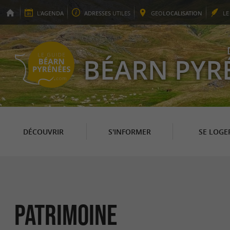
L'
AGENDA
ADRESSES
UTILES
GEO
LOCALISATION
L
BÉARN PYR
DÉCOUVRIR
S'INFORMER
SE LOGE
Patrimoine