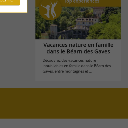
Top expériences
Vacances nature en famille
dans le Béarn des Gaves
Découvrez des vacances nature
inoubliables en famille dans le Béarn des
Gaves, entre montagnes et ...