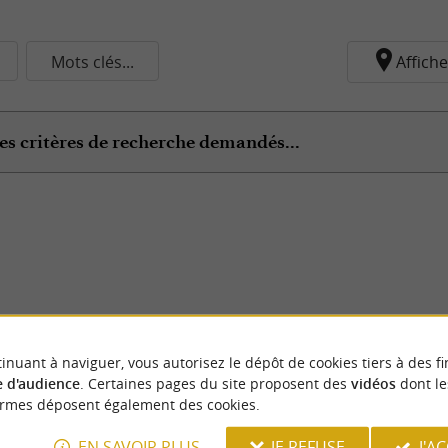
Mots clés...
Affiche
es critères de recherche demandés...
inuant à naviguer, vous autorisez le dépôt de cookies tiers à des fi
 d'audience
. Certaines pages du site proposent des
vidéos
dont le
ormes déposent également des cookies.
EN SAVOIR PLUS
JE REFUSE
J'A