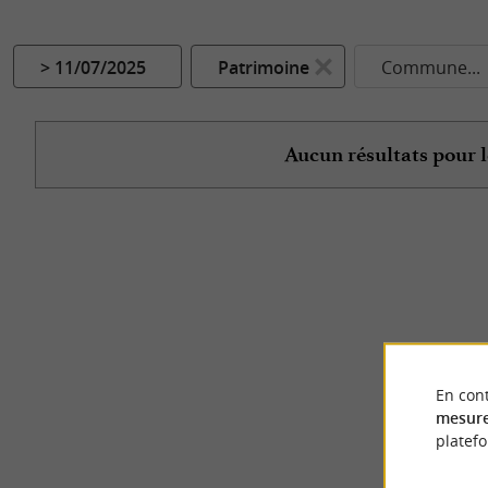
> 11/07/2025
Patrimoine
Commune...
Aucun résultats pour l
En cont
mesure
platef