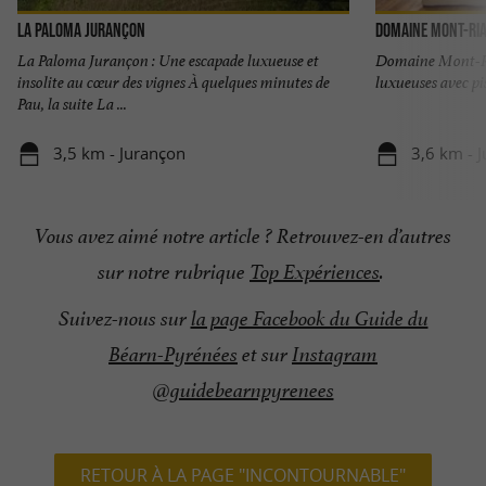
La Paloma Jurançon
Domaine Mont-Ri
La Paloma Jurançon : Une escapade luxueuse et
Domaine Mont-Ri
insolite au cœur des vignes À quelques minutes de
luxueuses avec pis
Pau, la suite La ...
3,5 km - Jurançon
3,6 km - 
Vous avez aimé notre article ? Retrouvez-en d’autres
sur notre rubrique
Top Expériences
.
Suivez-nous sur
la page Facebook du Guide du
Béarn-Pyrénées
et sur
Instagram
@guidebearnpyrenees
RETOUR À LA PAGE "INCONTOURNABLE"