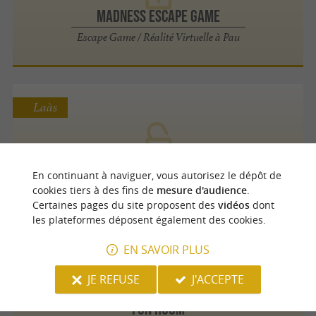
Madness Escape Game
Escape Game / Réalité Virtuelle à Pau
Laàs
Escape Castle 64
Un escape game inédit au cœur du Château
En continuant à naviguer, vous autorisez le dépôt de
de Laas
cookies tiers à des fins de
mesure d'audience
.
Certaines pages du site proposent des
vidéos
dont
les plateformes déposent également des cookies.
Lons
EN SAVOIR PLUS
JE REFUSE
J'ACCEPTE
Fun Room