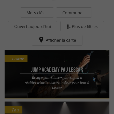
Mots clés...
Commune...
Ouvert aujourd'hui
Plus de filtres
Afficher la carte
Lescar
Jump Academy Pau Lescar
Escape game, laser‑game, quiz et
réalité virtuelle : loisirs indoor pour tous à
Lescar
Pau