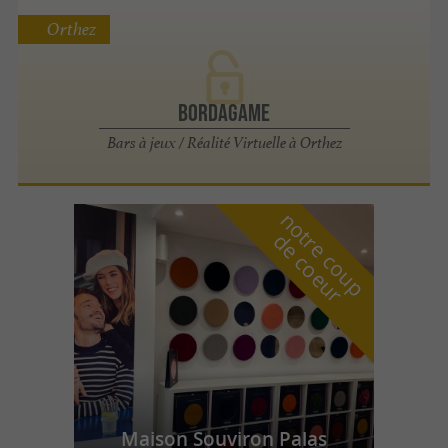
Orthez
BordaGame
Bars à jeux / Réalité Virtuelle à Orthez
n
o
t
e
c
o
u
p
e
c
o
e
u
r
d
r
Maison Souviron Palas