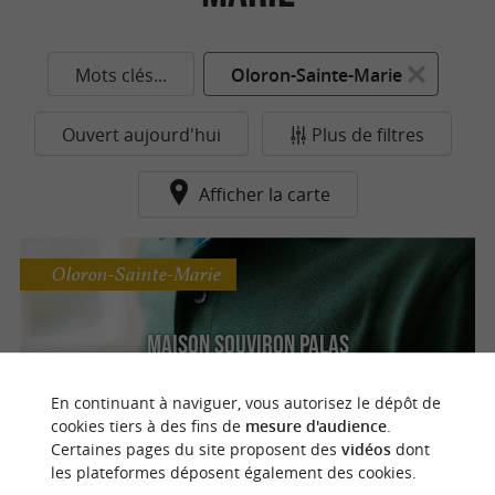
Mots clés...
Oloron-Sainte-Marie
Ouvert aujourd'hui
Plus de filtres
Afficher la carte
Oloron-Sainte-Marie
Maison Souviron Palas
Découvrez des cadeaux et souvenirs
authentiques du Béarn
En continuant à naviguer, vous autorisez le dépôt de
cookies tiers à des fins de
mesure d'audience
.
Certaines pages du site proposent des
vidéos
dont
les plateformes déposent également des cookies.