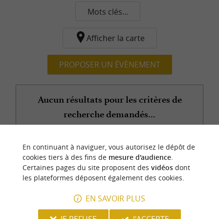
Mots clés...
Afficher la carte
PROPOSER UN ÉVÈNEMENT
Aucun résultats pour les critères de
recherche demandés...
En continuant à naviguer, vous autorisez le dépôt de
n
o
t
e
c
o
u
p
e
c
o
e
u
cookies tiers à des fins de
mesure d'audience
.
r
d
r
Certaines pages du site proposent des
vidéos
dont
les plateformes déposent également des cookies.
EN SAVOIR PLUS
JE REFUSE
J'ACCEPTE