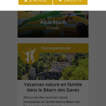
Aqua Béarn
à Goès
Top expériences
Vacances nature en famille
dans le Béarn des Gaves
Découvrez des vacances nature
inoubliables en famille dans le Béarn des