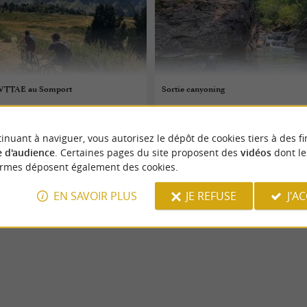
n VTTAE au Somport
Sortie canyoning
06/08/2026
inuant à naviguer, vous autorisez le dépôt de cookies tiers à des fi
Urdos
 d'audience
. Certaines pages du site proposent des
vidéos
dont le
ormes déposent également des cookies.
 sportifs
Evènements sportifs
EN SAVOIR PLUS
JE REFUSE
J'A