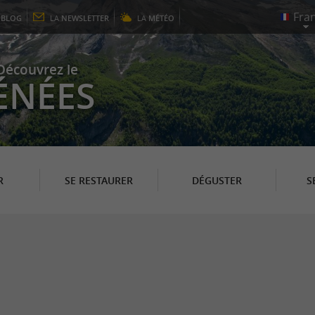
E
BLOG
LA
NEWSLETTER
LA
MÉTÉO
Découvrez le
ÉNÉES
R
SE RESTAURER
DÉGUSTER
S