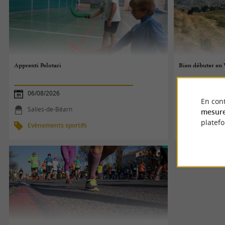
Apprenti Pelotari
Bien débuter e
06/08/2026
06/08/2026
En cont
Salies-de-Béarn
Urdos
mesure
platef
Evènements sportifs
Evènements