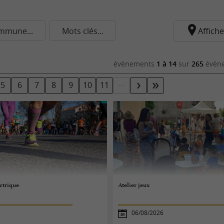
mmune...
Mots clés...
Affiche
évènements
1 à 14
sur
265
évène
...
5
6
7
8
9
10
11
ectrique
Atelier jeux
06/08/2026