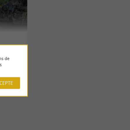
ns de
s
CCEPTE