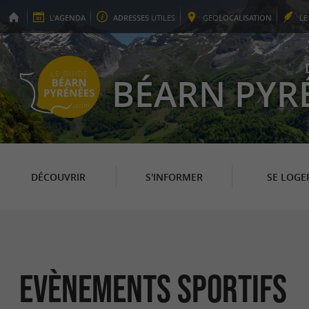
L'
AGENDA
ADRESSES
UTILES
GEO
LOCALISATION
L
BÉARN PYR
DÉCOUVRIR
S'INFORMER
SE LOGE
Evènements sportifs