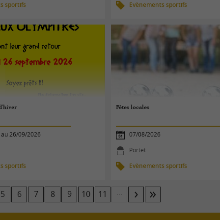
 sportifs
Evènements sportifs
d'hiver
Fêtes locales
 au 26/09/2026
07/08/2026
Portet
 sportifs
Evènements sportifs
...
5
6
7
8
9
10
11