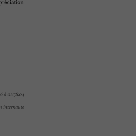
préciation
6 à 02:58:04
 internaute