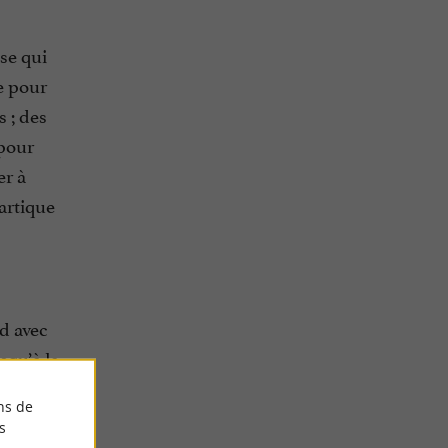
se qui
e pour
s ; des
 pour
er à
hartique
d avec
squ’à la
dre vers
ns de
s