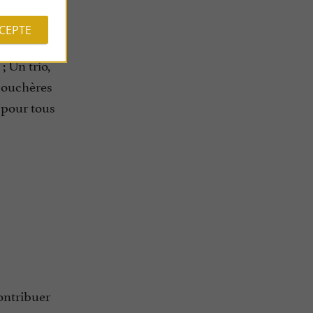
CCEPTE
; Un trio,
 bouchères
e pour tous
contribuer