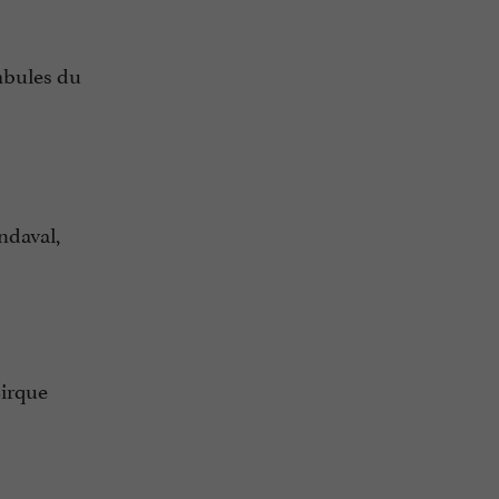
ambules du
ndaval,
Cirque