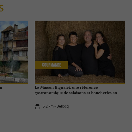
S
Gourmande
rn
La Maison Bignalet, une référence
gastronomique de salaisons et boucheries en
Gascogne
5,2 km - Bellocq