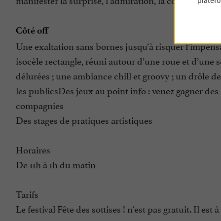
platef
Côté off
Une exaltation sans bornes jusqu’à risquer l’impensab
isocèle rectangle, réuni autour d’une roue et d’une 
délurées ; une ambiance chill et groovy ; un drôle de
les publicsDes jeux au point info : venez gagner des 
compagnies
Des stages de pratiques artistiques
Horaires
De 11h à 1h du matin
Tarifs
Le festival Fête des sottises ! n’est pas gratuit. Il 