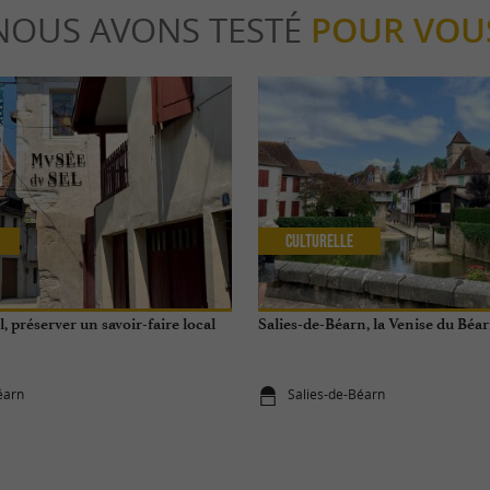
NOUS AVONS TESTÉ
POUR VOU
Culturelle
, préserver un savoir-faire local
Salies-de-Béarn, la Venise du Béa
éarn
Salies-de-Béarn