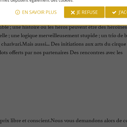
ormes déposent également des cookies.
EN SAVOIR PLUS
JE REFUSE
J'A
le ; une histoire où les héros peuvent être des héroïnes 
selle ; une logique merveilleusement stupide ; un trio de
 charivari.Mais aussi... Des initiations aux arts du cirqu
lots offerts par nos partenaires Des rencontres avec les
est à prix libre et conscient.Nous vous demandons alors de 