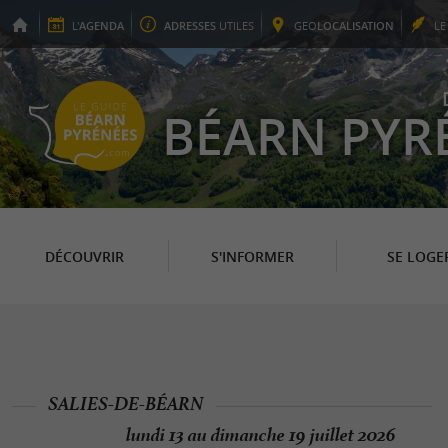
L'
AGENDA
ADRESSES
UTILES
GEO
LOCALISATION
L
BÉARN PYR
DÉCOUVRIR
S'INFORMER
SE LOGE
SALIES-DE-BÉARN
lundi 13 au dimanche 19 juillet 2026