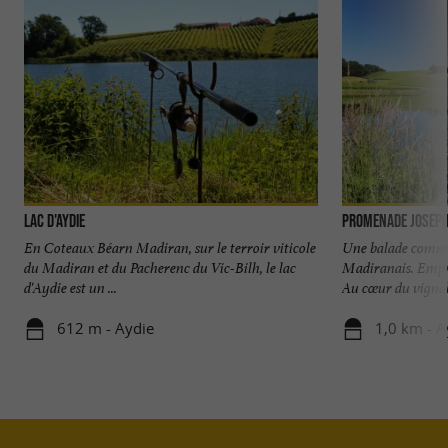
Lac d'Aydie
Promenade Joseph 
En Coteaux Béarn Madiran, sur le terroir viticole
Une balade comme
du Madiran et du Pacherenc du Vic-Bilh, le lac
Madiranais. Empr
d'Aydie est un ...
Au cœur du vignobl
612 m - Aydie
1,0 km - A