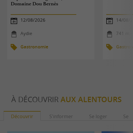
Domaine Dou Bernès
12/08/2026
14/08/
Aydie
741 m -
Gastronomie
Gastro
À DÉCOUVRIR
AUX ALENTOURS
Découvrir
S'informer
Se loger
Se r