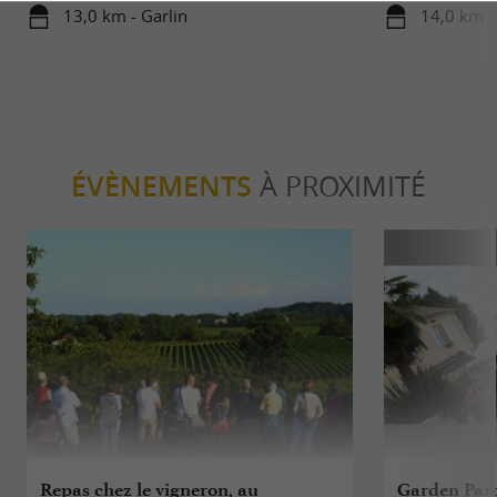
13,0 km - Garlin
14,0 km 
ÉVÈNEMENTS
À PROXIMITÉ
Repas chez le vigneron, au
Garden Part