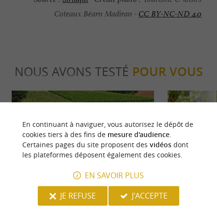
Coteaux Béarn Madiran -
CC BY-NC-ND 4.0
NOUS AVONS TESTÉ
POUR VOUS
En continuant à naviguer, vous autorisez le dépôt de
cookies tiers à des fins de
mesure d'audience
.
Certaines pages du site proposent des
vidéos
dont
les plateformes déposent également des cookies.
Familiale
Familiale
EN SAVOIR PLUS
JE REFUSE
J'ACCEPTE
4 bonnes raisons de partir en vacances
Activités en 
dans le Vic-Bilh, ce territoire original
Madiran