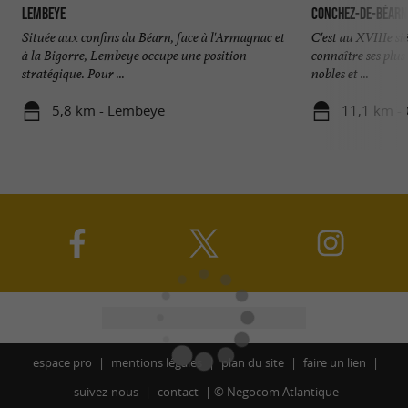
Lembeye
Conchez-de-Béarn
Située aux confins du Béarn, face à l'Armagnac et
C'est au XVIIIe s
à la Bigorre, Lembeye occupe une position
connaître ses plus
stratégique. Pour ...
nobles et ...
5,8 km - Lembeye
11,1 km -
espace pro
mentions légales
plan du site
faire un lien
suivez-nous
contact
©
Negocom Atlantique