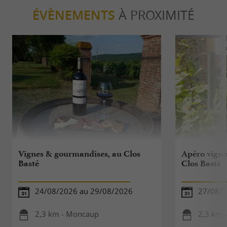
ÉVÈNEMENTS
À PROXIMITÉ
Vignes & gourmandises, au Clos
Apéro vigne
Basté
Clos Basté
24/08/2026 au 29/08/2026
27/08/
2,3 km - Moncaup
2,3 km 