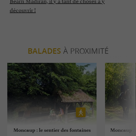
Béarn Madiran, il y a tant de choses à y
découvrir !
BALADES
À PROXIMITÉ
Moncaup : le sentier des fontaines
Moncaup : 