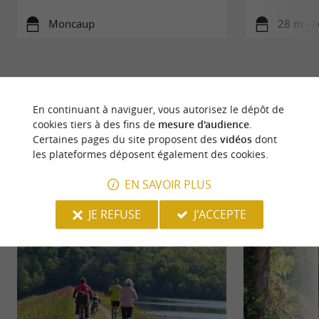
Moncaup
28 m - 
En continuant à naviguer, vous autorisez le dépôt de
cookies tiers à des fins de
mesure d'audience
.
À DÉCOUVRIR
AUX ALENTOURS
Certaines pages du site proposent des
vidéos
dont
les plateformes déposent également des cookies.
Découvrir
S'informer
Se loger
Se r
EN SAVOIR PLUS
JE REFUSE
J'ACCEPTE