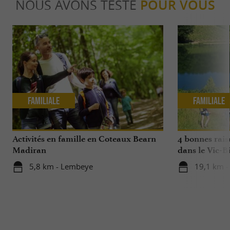
NOUS AVONS TESTÉ
POUR VOUS
Familiale
Familiale
Activités en famille en Coteaux Bearn
4 bonnes rais
Madiran
dans le Vic-Bi
5,8 km - Lembeye
19,1 km -