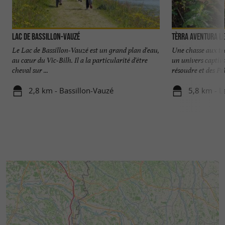
Lac de Bassillon-Vauzé
Tèrra Aventura L
Le Lac de Bassillon-Vauzé est un grand plan d'eau,
Une chasse aux tr
au cœur du Vic-Bilh. Il a la particularité d'être
un univers captiv
cheval sur ...
résoudre et des Poï'
2,8 km - Bassillon-Vauzé
5,8 km - 