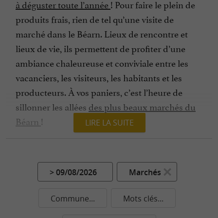
à déguster toute l’année
! Pour faire le plein de
produits frais, rien de tel qu’une visite de
marché dans le Béarn. Lieux de rencontre et
lieux de vie, ils permettent de profiter d’une
ambiance chaleureuse et conviviale entre les
vacanciers, les visiteurs, les habitants et les
producteurs. À vos paniers, c’est l’heure de
sillonner les allées
des plus beaux marchés du
Béarn
!
LIRE LA SUITE
Viandes, poissons, fromages, épices, fruits et
légumes, vous êtes au paradis de la
gourmandise ! Amateurs de viande, vous serez
> 09/08/2026
Marchés
ravis de déguster les volailles et les canards
fermiers de la région. Magret, gésier, aiguillette,
Commune...
Mots clés...
abats ou grattons, ils se consomment de