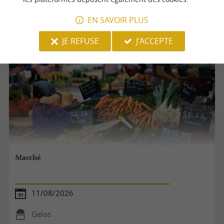
Pau
EN SAVOIR PLUS
Marchés
JE REFUSE
J'ACCEPTE
Marché
11/08/2026
Gelos