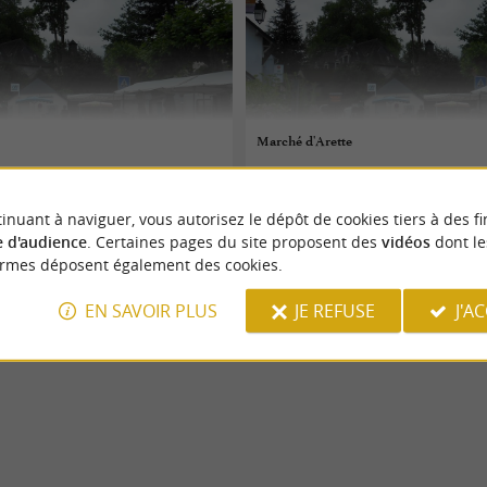
Marché d'Arette
16/09/2026
inuant à naviguer, vous autorisez le dépôt de cookies tiers à des fi
Arette
 d'audience
. Certaines pages du site proposent des
vidéos
dont le
ormes déposent également des cookies.
Marchés
EN SAVOIR PLUS
JE REFUSE
J'A