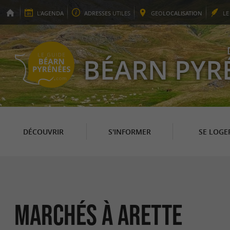
L'
AGENDA
ADRESSES
UTILES
GEO
LOCALISATION
L
BÉARN PYR
DÉCOUVRIR
S'INFORMER
SE LOGE
Marchés à Arette