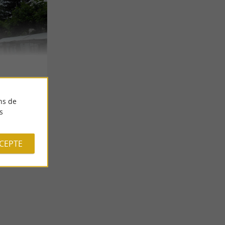
ns de
s
CCEPTE