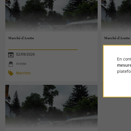
Marché d'Arette
Marché d'Arette
02/09/2026
09/09/2026
En cont
Arette
Arette
mesure
platef
Marchés
Marchés