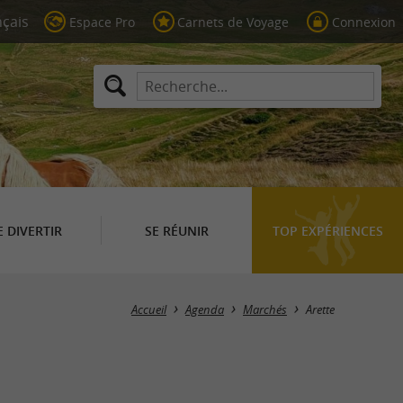
Espace Pro
Carnets de Voyage
Connexion
E DIVERTIR
SE RÉUNIR
TOP EXPÉRIENCES
Masquer la carte
Accueil
Agenda
Marchés
Arette