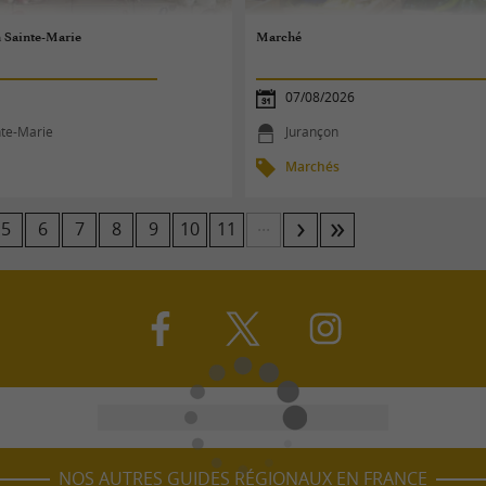
 Sainte-Marie
Marché
07/08/2026
nte-Marie
Jurançon
Marchés
...
5
6
7
8
9
10
11
NOS AUTRES GUIDES RÉGIONAUX EN FRANCE