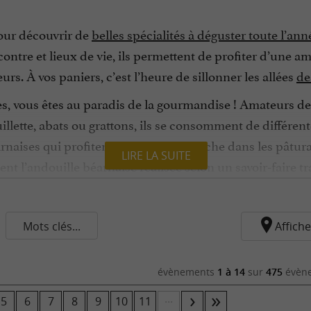
our découvrir de
belles spécialités à déguster toute l’an
ontre et lieux de vie, ils permettent de profiter d’une a
eurs. À vos paniers, c’est l’heure de sillonner les allées
de
s, vous êtes au paradis de la gourmandise ! Amateurs de v
guillette, abats ou grattons, ils se consomment de différe
arnaises qui profitent d’une herbe fraîche dans les pâtu
LIRE LA SUITE
t l’andouille béarnaise réalisée selon un savoir-faire tra
 tradition perpétuée par les bergers. Rendez-vous sur l
out déguster les produits de leur activité.
Mots clés...
Affiche
aricot tarbais, encore appelé haricot-mais, qui offre une
adre idéal pour l’élevage de brebis et de chèvre, permet
évènements
1 à 14
sur
475
évène
 des Pyrénées, vous allez adorer leur douce texture et le
...
5
6
7
8
9
10
11