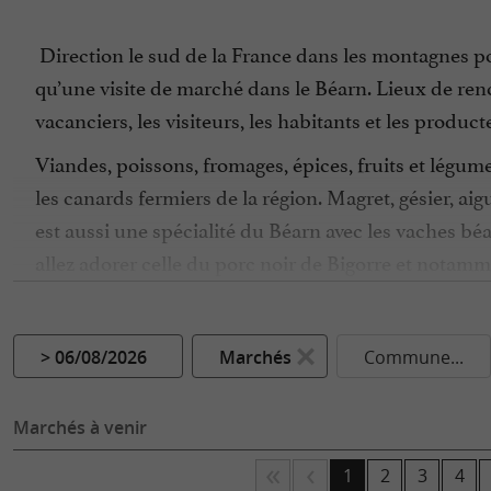
Direction le sud de la France dans les montagnes p
qu’une visite de marché dans le Béarn. Lieux de renc
vacanciers, les visiteurs, les habitants et les product
Viandes, poissons, fromages, épices, fruits et légume
les canards fermiers de la région. Magret, gésier, ai
est aussi une spécialité du Béarn avec les vaches bé
allez adorer celle du porc noir de Bigorre et notammen
montagnes pendant les transhumances estivales, une
histoires, découvrir leur manière de travailler et surt
> 06/08/2026
Marchés
Commune...
Le Béarn offre aussi de délicieux légumes comme le h
label IGP et reconnue Label Rouge. Les montagnes, c
Marchés à venir
étals de marchés
du Béarn. Cabécou, crottin ou cabri
sec ou moelleux de la région.
1
2
3
4