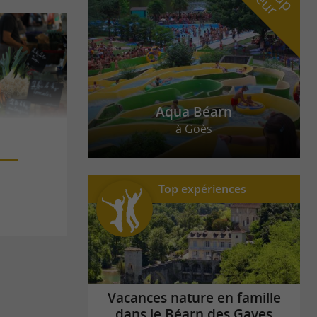
stuces pour passer derrière les fourneaux. Pour
bure ? Vous pourrez les épicer avec le piment de
Aqua Béarn
à Goès
Top expériences
Vacances nature en famille
dans le Béarn des Gaves