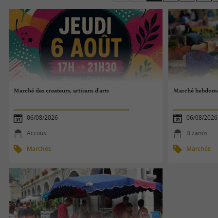
Envie de cuisiner ? Ça tombe bien, vous avez désorm
rester typiquement béarnais, pourquoi ne pas prépar
Monein ou le safran de Lucq-sur-Béarn, des produit
Bonne visite des marchés du Béarn !
Marché des createurs, artisans d'arts
Marché hebdoma
06/08/2026
06/08/2026
Accous
Bizanos
Marchés
Marchés