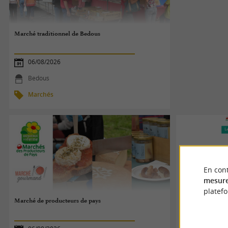
Marché traditionnel de Bedous
06/08/2026
Bedous
Marchés
En cont
mesure
platef
Marché de producteurs de pays
Marché des prod