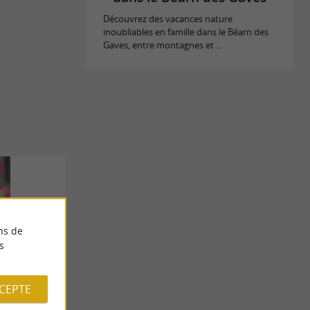
Découvrez des vacances nature
inoubliables en famille dans le Béarn des
Gaves, entre montagnes et ...
ns de
s
CCEPTE