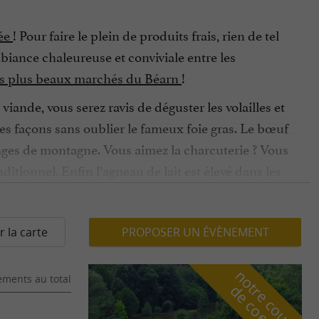
née
! Pour faire le plein de produits frais, rien de tel
mbiance chaleureuse et conviviale entre les
s plus beaux marchés du Béarn
!
iande, vous serez ravis de déguster les volailles et
ntes façons sans oublier le fameux foie gras. Le bœuf
rages de montagne. Vous aimez la charcuterie ? Vous
ditionnel. Enfin l’agneau de lait est élevé dans les
es marchés du Béarn pour écouter leurs incroyables
r la carte
PROPOSER UN ÉVÈNEMENT
 chair moelleuse. Sa culture est protégée par le
tent l’élaboration de
fromages à retrouver sur les
n
o
t
e
c
o
u
p
e
c
o
e
u
ments au total
ur saveur délicate, à savourer avec un vin Jurançon
r
d
r