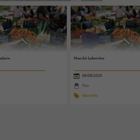
ais le panier plein de produits frais et de nombreuses a
er une poule au pot (façon Henri 4 bien sûr), ou une gar
s locaux également présents sur les marchés.
daire
Marché Laherrère
06/08/2026
Pau
Marchés