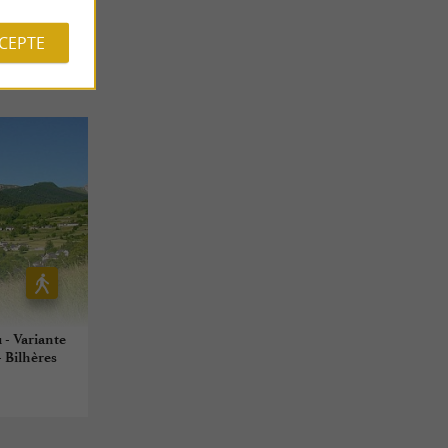
CCEPTE
 - Variante
- Bilhères