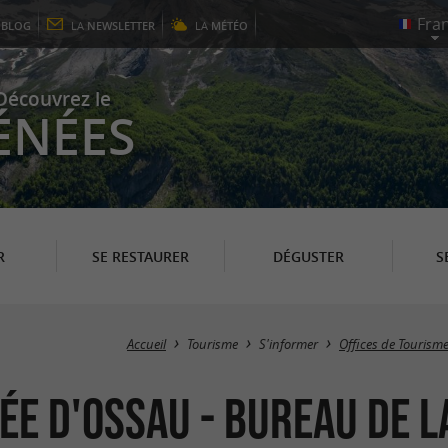
E
BLOG
LA
NEWSLETTER
LA
MÉTÉO
Découvrez le
ÉNÉES
R
SE RESTAURER
DÉGUSTER
S
Accueil
Tourisme
S'informer
Offices de Tourism
lée d'Ossau - Bureau de 