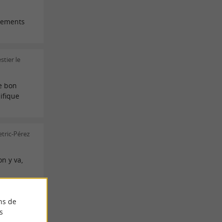
nements
stier le
e bon
ifique
etric-Pérez
n y va,
LES AVIS
ns de
s