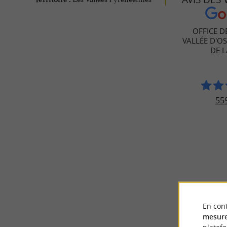
OFFICE D
VALLÉE D'O
DE 
559
© Google 2026
En cont
mesure