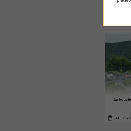
platef
La boucle
23 m - La