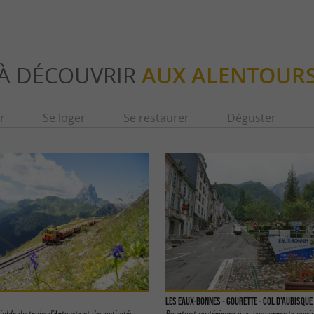
À DÉCOUVRIR
AUX ALENTOUR
r
Se loger
Se restaurer
Déguster
Les Eaux-Bonnes - Gourette - Col d'Aubisque
able du train d’Artouste et des activités
Pourtant postérieure à sa concurrente voisi