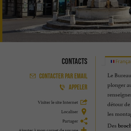
Contacts
França
Le Bureau 
CONTACTER
PAR EMAIL
plonger a
APPELER
renseigner
Visiter le site Internet
détour de
Localiser
les monta
Partager
Des
broc
Ajouter à mon carnet de voyage