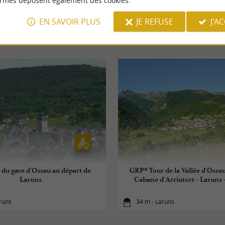
ormes déposent également des cookies.
EN SAVOIR PLUS
JE REFUSE
J'A
BALADES
À PROXIMITÉ
 du gave d'Ossau au départ de
GRP® Tour de la Vallée d'Ossau
Laruns
Cabane d'Arriutort - Laruns 
runs
34 m - Laruns