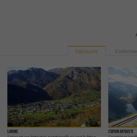
Découvrir
S'informe
Laruns
Station Artouste
Laruns est une destination exceptionnelle qui vaut le détour.
L'expérience inoubli