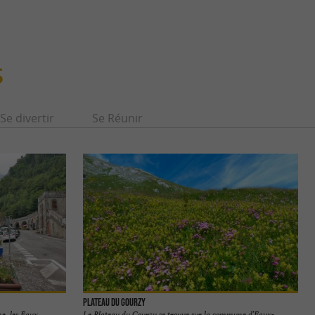
S
Se divertir
Se Réunir
Plateau du Gourzy
ne, les Eaux
Le Plateau du Gourzy se trouve sur la commune d’Eaux-