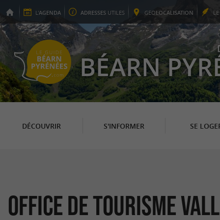
L'
AGENDA
ADRESSES
UTILES
GEO
LOCALISATION
L
BÉARN PYR
DÉCOUVRIR
S'INFORMER
SE LOGE
Office de Tourisme Val