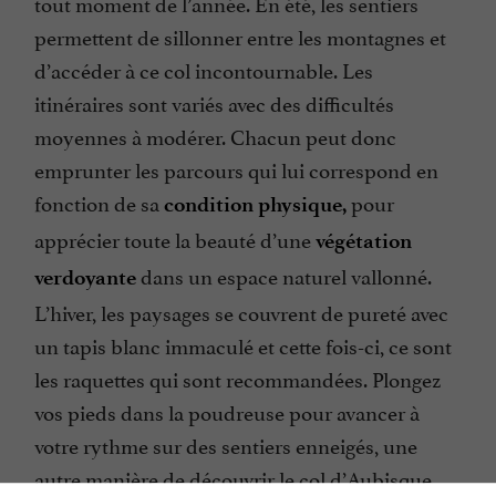
tout moment de l’année. En été, les sentiers
permettent de sillonner entre les montagnes et
d’accéder à ce col incontournable. Les
itinéraires sont variés avec des difficultés
moyennes à modérer. Chacun peut donc
emprunter les parcours qui lui correspond en
fonction de sa
pour
condition physique,
apprécier toute la beauté d’une
végétation
dans un espace naturel vallonné.
verdoyante
L’hiver, les paysages se couvrent de pureté avec
un tapis blanc immaculé et cette fois-ci, ce sont
les raquettes qui sont recommandées. Plongez
vos pieds dans la poudreuse pour avancer à
votre rythme sur des sentiers enneigés, une
autre manière de découvrir le col d’Aubisque.