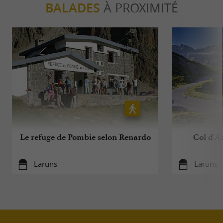
BALADES
À PROXIMITÉ
Le refuge de Pombie selon Renardo
Col d'Au
Laruns
Laruns