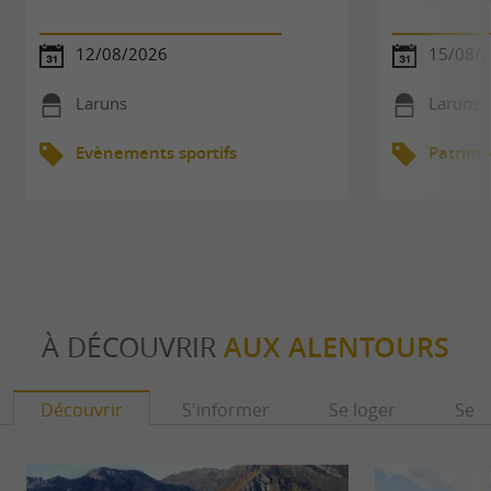
12/08/2026
15/08/
Laruns
Laruns
Evènements sportifs
Patrimo
À DÉCOUVRIR
AUX ALENTOURS
Découvrir
S'informer
Se loger
Se r