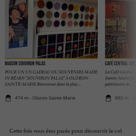
Maison Souviron Palas
Café Central Che
POUR UN UN CADEAU OU SOUVENIRS MADE
Le Café Central 
IN BÉARN "SOUVIRON PALAS" À OLORON-
Sainte-Marie fac
SAINTE-MARIE Bienvenue dans la plus ...
patrimoine de ...
474 m - Oloron-Sainte-Marie
880 m - O
Cette fois vous êtes parés pour découvrir le col