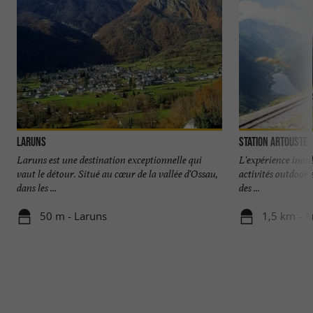
Laruns
Station Artouste
Laruns est une destination exceptionnelle qui
L'expérience inoub
vaut le détour. Situé au cœur de la vallée d'Ossau,
activités outdoor
dans les ...
des ...
50 m - Laruns
1,5 km - A