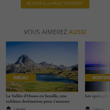
RETOUR À LA PAGE "SPORTIVE"
VOUS AIMEREZ
AUSSI
Familiale
Incontour
La Vallée d’Ossau en famille, une
Les spots pho
sublime destination pour s’amuser
avec ses enfants toute l'année
Laruns
Laruns