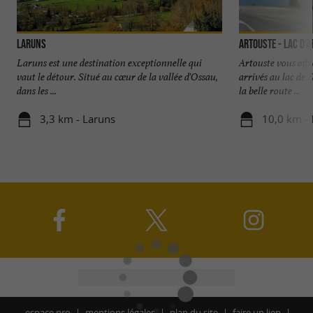
Laruns
Artouste - Lac d'A
Laruns est une destination exceptionnelle qui
Artouste vous offr
vaut le détour. Situé au cœur de la vallée d'Ossau,
arrivés au lac de 
dans les ...
la belle route ...
3,3 km - Laruns
10,0 km - 
espace pro
mentions légales
plan du site
faire un lien