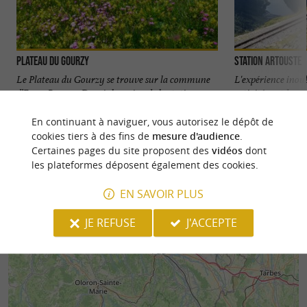
Plateau du Gourzy
Station Artouste
Le Plateau du Gourzy se trouve sur la commune
L'expérience inoub
d’Eaux-Bonnes. Depuis le casino de la station
activités outdoor
thermale, une boucle ...
des ...
En continuant à naviguer, vous autorisez le dépôt de
2,5 km - Eaux-Bonnes
3,2 km - A
cookies tiers à des fins de
mesure d'audience
.
Certaines pages du site proposent des
vidéos
dont
les plateformes déposent également des cookies.
EN SAVOIR PLUS
JE REFUSE
J'ACCEPTE