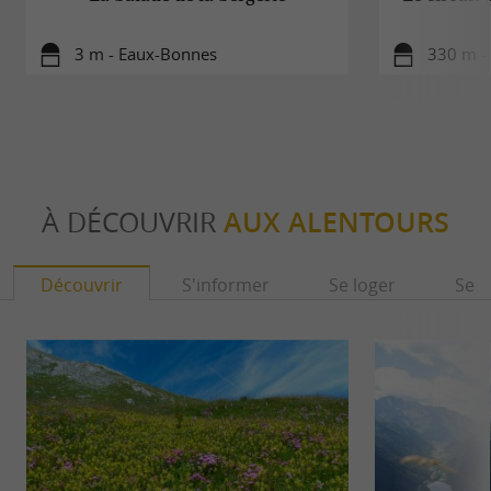
3 m - Eaux-Bonnes
330 m -
À DÉCOUVRIR
AUX ALENTOURS
Découvrir
S'informer
Se loger
Se r