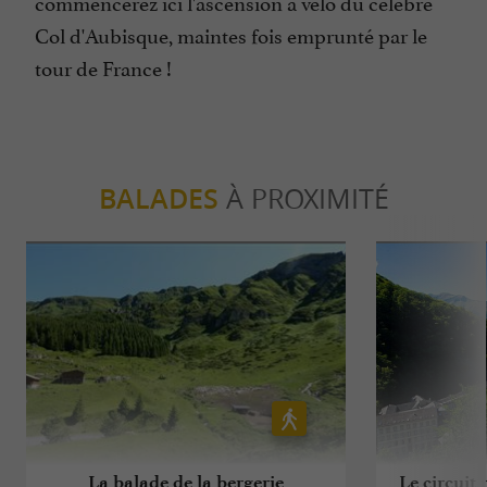
commencerez ici l'ascension à vélo du célèbre
Col d'Aubisque, maintes fois emprunté par le
tour de France !
BALADES
À PROXIMITÉ
La balade de la bergerie
Le circuit