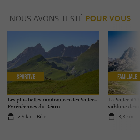
NOUS AVONS TESTÉ
POUR VOUS
Sportive
Familiale
Les plus belles randonnées des Vallées
La Vallée d’O
Pyrénéennes du Béarn
sublime dest
avec ses enfan
2,9 km - Béost
3,3 km - 