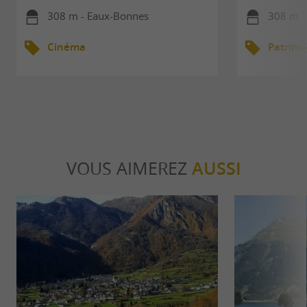
308 m - Eaux-Bonnes
308 m -
Cinéma
Patrimo
VOUS AIMEREZ
AUSSI