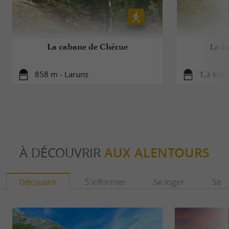
La cabane de Chérue
La b
858 m - Laruns
1,3 km -
À DÉCOUVRIR
AUX ALENTOURS
Découvrir
S'informer
Se loger
Se r