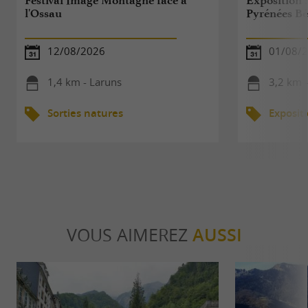
l'Ossau
Pyrénées Bé
12/08/2026
01/08/2
1,4 km - Laruns
3,2 km 
Sorties natures
Exposit
VOUS AIMEREZ
AUSSI