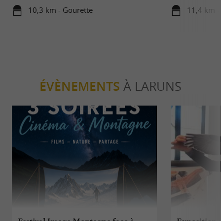
avec ses enfan
10,3 km - Gourette
11,4 km -
ÉVÈNEMENTS
À LARUNS
Festival Image Montagne face à
Exposition :