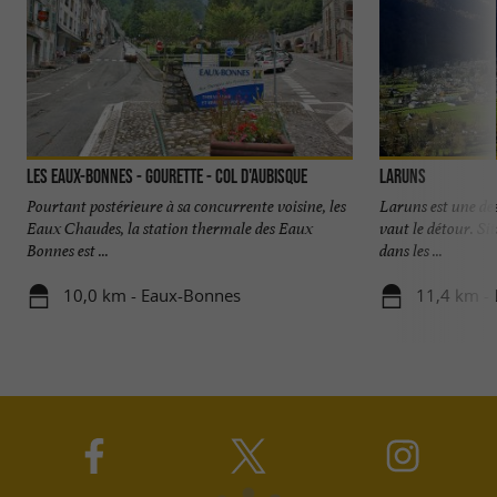
Les Eaux-Bonnes - Gourette - Col d'Aubisque
Laruns
Pourtant postérieure à sa concurrente voisine, les
Laruns est une des
Eaux Chaudes, la station thermale des Eaux
vaut le détour. Si
Bonnes est ...
dans les ...
10,0 km - Eaux-Bonnes
11,4 km - 