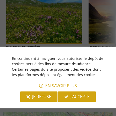
Vallon du Soussouéou
Le Pic du Midi d'O
Le Vallon du Soussouéou se situe dans la Vallée
Le Pic du Midi d’
En continuant à naviguer, vous autorisez le dépôt de
d’Artouste. Le Gave du Soussouéou sillonne au
des pics pyrénéens
cookies tiers à des fins de
mesure d'audience
.
fond du canyon. ...
depuis ...
Certaines pages du site proposent des
vidéos
dont
les plateformes déposent également des cookies.
3,7 km - Laruns
4,5 km - L
EN SAVOIR PLUS
JE REFUSE
J'ACCEPTE