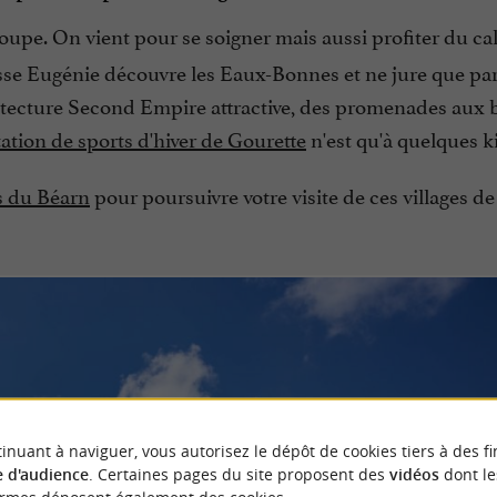
poupe. On vient pour se soigner mais aussi profiter du ca
cesse Eugénie découvre les Eaux-Bonnes et ne jure que pa
chitecture Second Empire attractive, des promenades aux
tation de sports d'hiver de Gourette
n'est qu'à quelques k
s du Béarn
pour poursuivre votre visite de ces villages d
inuant à naviguer, vous autorisez le dépôt de cookies tiers à des fi
 d'audience
. Certaines pages du site proposent des
vidéos
dont le