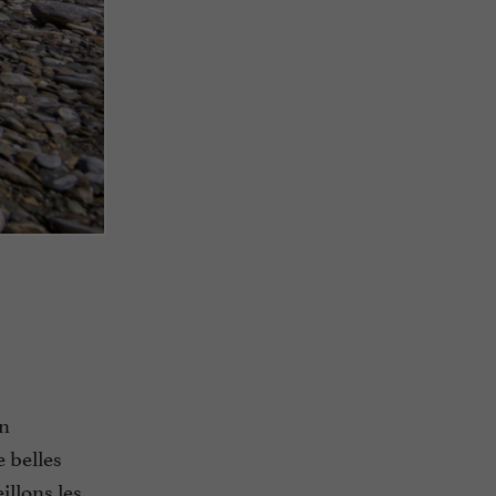
on
 belles
illons les