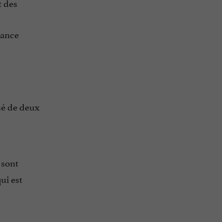
t des
iance
osé de deux
 sont
qui est