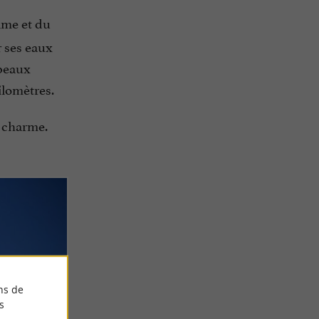
lme et du
r ses eaux
 beaux
ilomètres.
e charme.
ns de
s