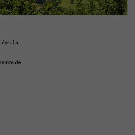
nées.
La
preinte
de