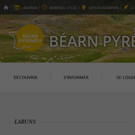
L'
AGENDA
ADRESSES
UTILES
GEO
LOCALISATION
L
BÉARN PYR
DÉCOUVRIR
S'INFORMER
SE LOGE
LARUNS