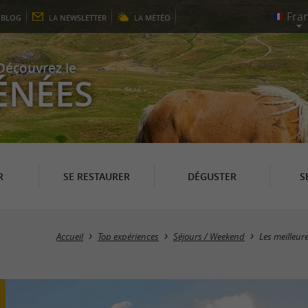
E
BLOG
LA
NEWSLETTER
LA
MÉTÉO
Découvrez le
ÉNÉES
R
SE RESTAURER
DÉGUSTER
S
Accueil
Top expériences
Séjours / Weekend
Les meilleur