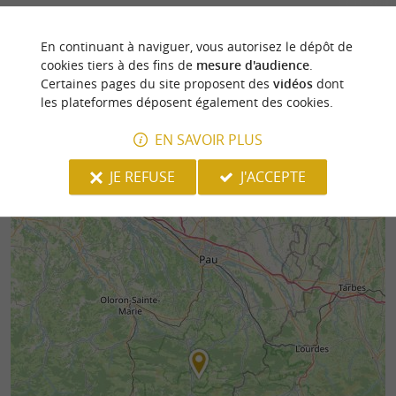
L'expérience inoubliable du train d’Artouste et des
Castet, dans le Béa
activités outdoor en montagne Nichée au cœur
moins de 200 habi
En continuant à naviguer, vous autorisez le dépôt de
des ...
de sa ...
cookies tiers à des fins de
mesure d'audience
.
Certaines pages du site proposent des
vidéos
dont
3,6 km - Artouste
4,8 km - C
les plateformes déposent également des cookies.
EN SAVOIR PLUS
JE REFUSE
J'ACCEPTE