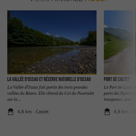
La Vallée d'Ossau et Réserve Naturelle d'Ossau
Port de Castet
La Vallée d’Ossau fait partie des trois grandes
Le Port de Castet 
vallées du Béarn. Elle s’étend du Col du Pourtalet
ports des Pyrénées
sur la ...
troupeaux, avec ...
4,8 km - Castet
4,8 km - C