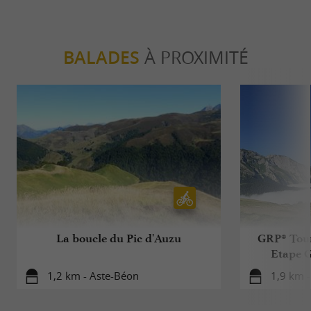
BALADES
À PROXIMITÉ
La boucle du Pic d'Auzu
GRP® Tour 
Etape G
1,2 km - Aste-Béon
1,9 km 