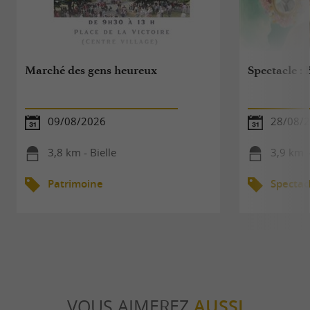
Marché des gens heureux
Spectacle : 
09/08/2026
28/08/
3,8 km - Bielle
3,9 km -
Patrimoine
Spectac
VOUS AIMEREZ
AUSSI