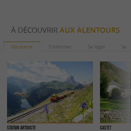
À DÉCOUVRIR
AUX ALENTOURS
Découvrir
S'informer
Se loger
Se r
Station Artouste
Castet