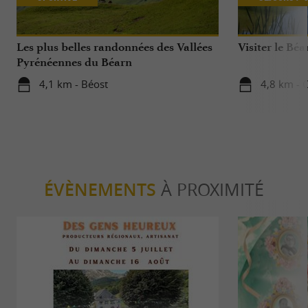
Les plus belles randonnées des Vallées
Visiter le Béa
Pyrénéennes du Béarn
4,1 km - Béost
4,8 km - C
ÉVÈNEMENTS
À PROXIMITÉ