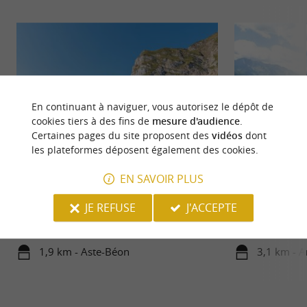
En continuant à naviguer, vous autorisez le dépôt de
cookies tiers à des fins de
mesure d'audience
.
Certaines pages du site proposent des
vidéos
dont
les plateformes déposent également des cookies.
EN SAVOIR PLUS
Port d'Aste
Station Artouste
Le Port d’Aste est un passage à travers un col
L'expérience inoub
JE REFUSE
J'ACCEPTE
pyrénéen. Le port d’Aste est un chemin pastoral
activités outdoor
très ancien. ...
des ...
1,9 km - Aste-Béon
3,1 km - A