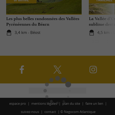
Les plus belles randonnées des Vallées
La Vallée d’O
Pyrénéennes du Béarn
sublime dest
avec ses enfan
3,4 km - Béost
4,5 km - 
espace pro
mentions légales
plan du site
faire un lien
suivez-nous
contact
©
Negocom Atlantique