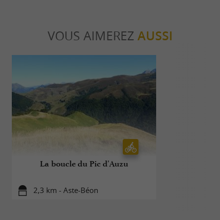
VOUS AIMEREZ
AUSSI
La boucle du Pic d'Auzu
Le circuit 
2,3 km - Aste-Béon
2,9 km 