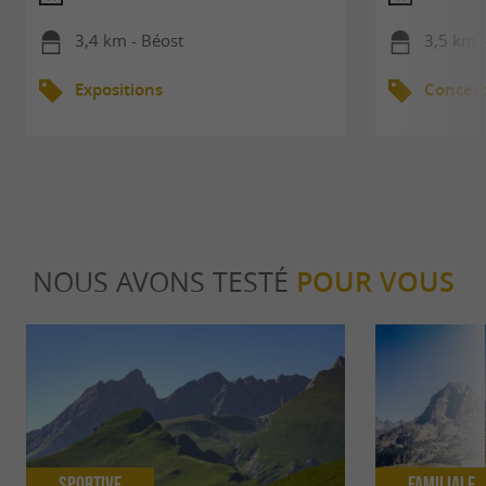
3,4 km - Béost
3,5 km 
Expositions
Concert
NOUS AVONS TESTÉ
POUR VOUS
Sportive
Familiale