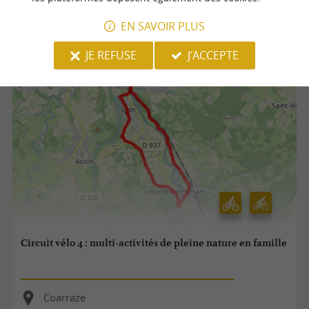
Nay
EN SAVOIR PLUS
10,1 km
JE REFUSE
J'ACCEPTE
Circuit vélo 4 : multi-activités de pleine nature en famille
Coarraze