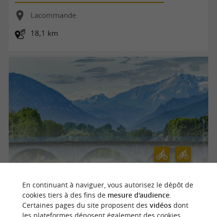
Lacommande
18,1 km
La voie verte de Nay à Baliros
En continuant à naviguer, vous autorisez le dépôt de
cookies tiers à des fins de
mesure d'audience
.
Certaines pages du site proposent des
vidéos
dont
les plateformes déposent également des cookies.