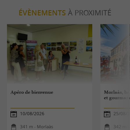
ÉVÈNEMENTS
À PROXIMITÉ
Apéro de bienvenue
Morlaàs, ba
et gourman
10/08/2026
25/08/
341 m - Morlaàs
342 m -