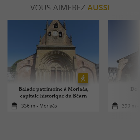
VOUS AIMEREZ
AUSSI
Balade patrimoine à Morlaàs,
De 
capitale historique du Béarn
336 m - Morlaàs
390 m -