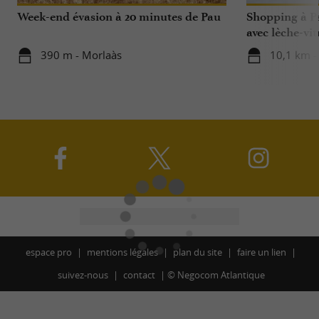
Week-end évasion à 20 minutes de Pau
Shopping à Pa
avec lèche-vit
390 m - Morlaàs
10,1 km -
espace pro
mentions légales
plan du site
faire un lien
suivez-nous
contact
©
Negocom Atlantique