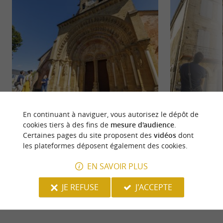
Église Sainte-Foy de Morlaàs
Morlaàs
En continuant à naviguer, vous autorisez le dépôt de
Classée aux Monuments Historiques en 1841,
Véritable belvédère
cookies tiers à des fins de
mesure d'audience
.
l'église Sainte-Foy édifiée au cœur de la capitale
historique du Béa
Certaines pages du site proposent des
vidéos
dont
historique du ...
développement ...
les plateformes déposent également des cookies.
362 m - Morlaàs
390 m - M
EN SAVOIR PLUS
JE REFUSE
J'ACCEPTE