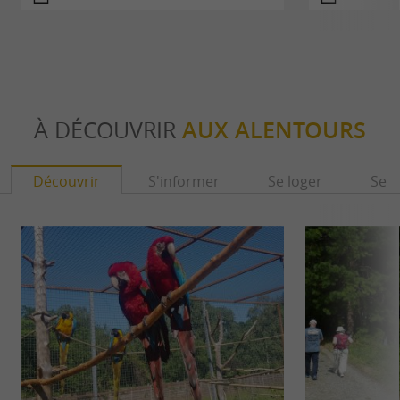
À DÉCOUVRIR
AUX ALENTOURS
Découvrir
S'informer
Se loger
Se r