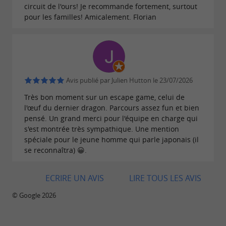
circuit de l'ours! Je recommande fortement, surtout
pour les familles! Amicalement. Florian
À explorer autour du parc : Béarn
nature et gourmand
À moins de 20 minutes de la
Forêt des
, les idées ne manquent pas pour
Vert'tiges
Avis publié par Julien Hutton le 23/07/2026
prolonger la journée : balade dans le
bois de
Très bon moment sur un escape game, celui de
, pause au
, virée au
l'œuf du dernier dragon. Parcours assez fun et bien
Bastard
lac du Laroin
pensé. Un grand merci pour l'équipe en charge qui
, ou flânerie dans
domaine viticole du Jurançon
s'est montrée très sympathique. Une mention
les ruelles historiques de
et son
spéciale pour le jeune homme qui parle japonais (il
Pau
château
se reconnaîtra) 😀.
. Les petits villages comme
,
Henri IV
Gan
ou
sont pleins
Mazères-Lezons
Artiguelouve
ECRIRE UN AVIS
LIRE TOUS LES AVIS
de charme, avec leurs
,
marchés de producteurs
© Google 2026
leurs
et leurs spécialités locales.
caves à vin