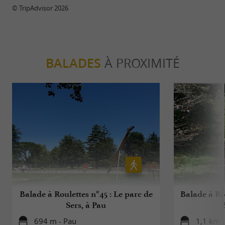
© TripAdvisor 2026
BALADES
À PROXIMITÉ
Balade à Roulettes n°45 : Le parc de
Balade à Rou
Sers, à Pau
694 m - Pau
1,1 km -