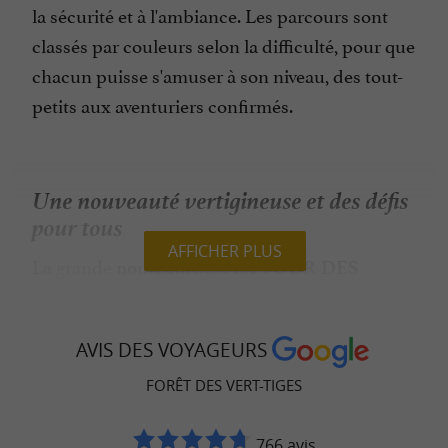
la sécurité et à l'ambiance. Les parcours sont
classés par couleurs selon la difficulté, pour que
chacun puisse s'amuser à son niveau, des tout-
petits aux aventuriers confirmés.
Une nouveauté vertigineuse et des défis
pour tous
AFFICHER PLUS
La grande
est
nouveauté
LA TOUR DES
: une structure unique dans la
VERTIGES
région, haute de plus de 12 mètres, avec
filets
AVIS DES VOYAGEURS
,
,
, et
géants
saut rapide
escalade verticale
FORÊT DES VERT-TIGES
pour les plus
plateformes panoramiques
téméraires.
766 avis