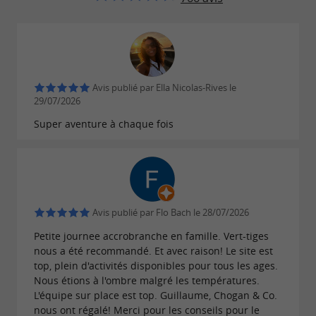
Une nouvelle attraction qui ravira les amateurs
de sensations fortes, tout en gardant un esprit
ludique et sécurisé. Idéale pour les ados, les
groupes, ou ceux qui veulent repousser leurs
Avis publié par Ella Nicolas-Rives le
limites.
29/07/2026
Super aventure à chaque fois
Le parc propose également des
formules
pour les
, les
spéciales
anniversaires d'enfants
, ou les
(scolaires,
EVJF/EVG
sorties de groupe
centres de loisirs, associations…). Un espace
Avis publié par Flo Bach le 28/07/2026
snack permet de reprendre des forces, et des
Petite journee accrobranche en famille. Vert-tiges
coins pique-nique ombragés sont accessibles
nous a été recommandé. Et avec raison! Le site est
librement. C'est un lieu complet, vivant, et 100 %
top, plein d'activités disponibles pour tous les ages.
nature.
Nous étions à l'ombre malgré les températures.
L'équipe sur place est top. Guillaume, Chogan & Co.
nous ont régalé! Merci pour les conseils pour le