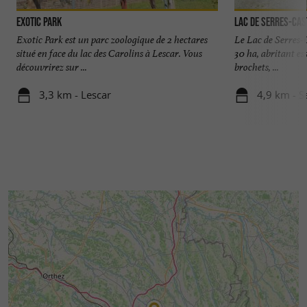
Exotic Park
Lac de Serres-Cas
Exotic Park est un parc zoologique de 2 hectares
Le Lac de Serres-C
situé en face du lac des Carolins à Lescar. Vous
30 ha, abritant es
découvrirez sur ...
brochets, ...
3,3 km - Lescar
4,9 km - S