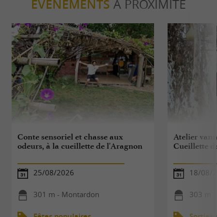
ÉVÈNEMENTS
À PROXIMITÉ
Conte sensoriel et chasse aux
Atelier vann
odeurs, à la cueillette de l'Aragnon
Cueillette d
25/08/2026
18/08/
301 m - Montardon
303 m -
Fêtes populaires
Sorties