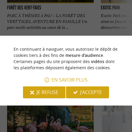
Forêt des Vert-Tiges
Exotic Park
PARC À THÈMES À PAU – LA FORÊT DES
Exotic Park est un
VERT'TIGES, AVENTURE EN FAMILLE Un
situé en face du l
parc multi-activités au cœur de la ...
découvrirez sur ...
1,4 km - Pau
1,9 km - L
En continuant à naviguer, vous autorisez le dépôt de
cookies tiers à des fins de
mesure d'audience
.
Certaines pages du site proposent des
vidéos
dont
les plateformes déposent également des cookies.
EN SAVOIR PLUS
NOUS AVONS TESTÉ
POUR VOUS
JE REFUSE
J'ACCEPTE