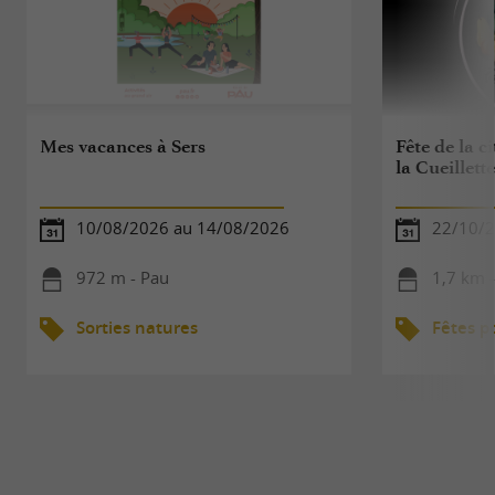
Mes vacances à Sers
Fête de la c
la Cueillett
10/08/2026 au 14/08/2026
22/10/
972 m - Pau
1,7 km 
Sorties natures
Fêtes p