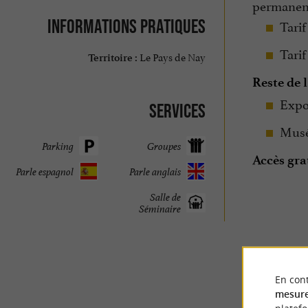
permanen
Informations pratiques
​Tari
​Tari
Le Pays de Nay
Territoire :
Reste de 
​Expo
Services
​Musée
Parking
Groupes
Accès gra
Parle espagnol
Parle anglais
Salle de
Séminaire
En cont
mesure