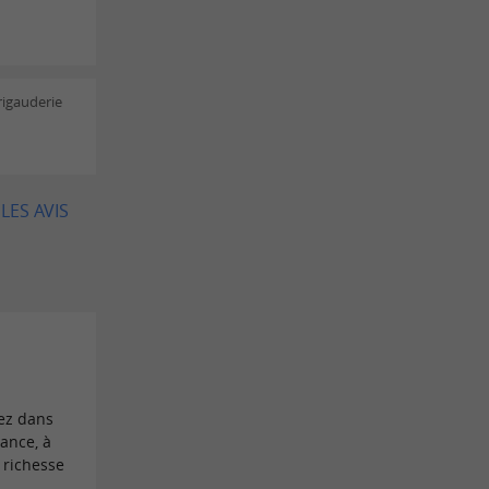
rigauderie
LES AVIS
vez dans
ance, à
a richesse