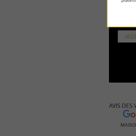
platef
I
ACCE
AVIS DES
MAISO