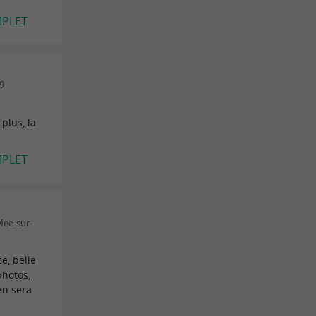
MPLET
19
plus, la
MPLET
Mee-sur-
e, belle
photos,
en sera