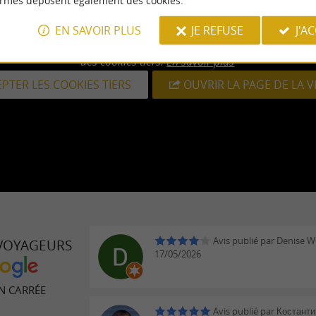
ormes déposent également des cookies.
EN SAVOIR PLUS
JE REFUSE
J'A
mpossible d'afficher cette vidéo car vous vous êtes opposé au dép
des cookies tiers.
En savoir plus
PTER LES COOKIES TIERS
OUVRIR LA PAGE DE LA 
Avis publié par Denise W
 VOYAGEURS
17/05/2026
N CARRÉE
Avis publié par Костант