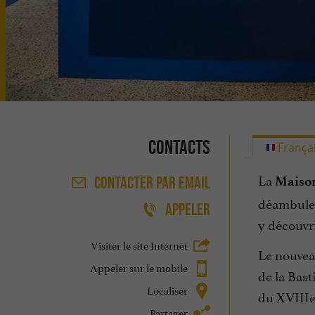
Contacts
França
La
Maison
CONTACTER
PAR EMAIL
déambulere
APPELER
y découvri
Visiter le site Internet
Le nouveau
Appeler sur le mobile
de la Bast
Localiser
du XVIIIe 
Partager