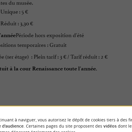
tes du musée.
f Unique : 5 €
f Réduit : 3,30 €
Période hors exposition d'été
l'année
sitions temporaires : Gratuit
 (1er étage) : Plein tarif : 3 € / ​Tarif réduit : 2 €
tuit à la cour Renaissance toute l'année.
inuant à naviguer, vous autorisez le dépôt de cookies tiers à des fi
 d'audience
. Certaines pages du site proposent des
vidéos
dont le