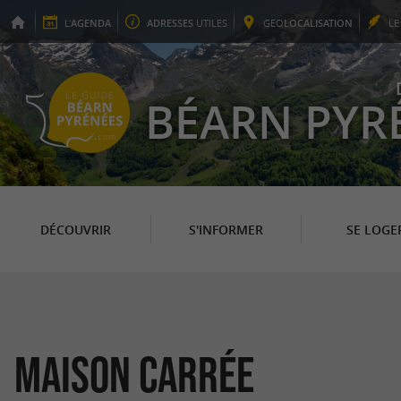
L'
AGENDA
ADRESSES
UTILES
GEO
LOCALISATION
L
BÉARN PYR
DÉCOUVRIR
S'INFORMER
SE LOGE
Maison Carrée