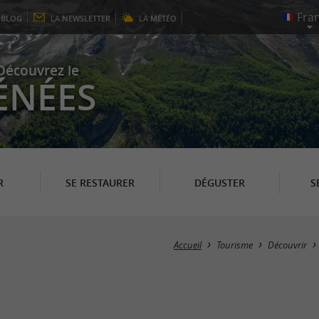
E
BLOG
LA
NEWSLETTER
LA
MÉTÉO
Découvrez le
ÉNÉES
R
SE RESTAURER
DÉGUSTER
S
Accueil
Tourisme
Découvrir