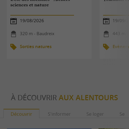
sciences et nature
19/08/2026
19/09/2
320 m - Baudreix
443 m -
Sorties natures
Evèneme
À DÉCOUVRIR
AUX ALENTOURS
Découvrir
S'informer
Se loger
Se r