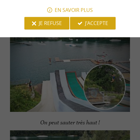
EN SAVOIR PLUS
Le Waterjump face aux montagnes des Pyrénées,
JE REFUSE
J'ACCEPTE
un beau cadre
On peut sauter très haut !