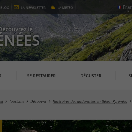
E
BLOG
LA
NEWSLETTER
LA
MÉTÉO
Découvrez le
ÉNÉES
R
SE RESTAURER
DÉGUSTER
S
il
Tourisme
Découvrir
Itinéraires de randonnées en Béarn Pyrénées