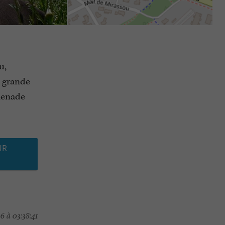
u,
n grande
omenade
UR
6 à 03:38:41