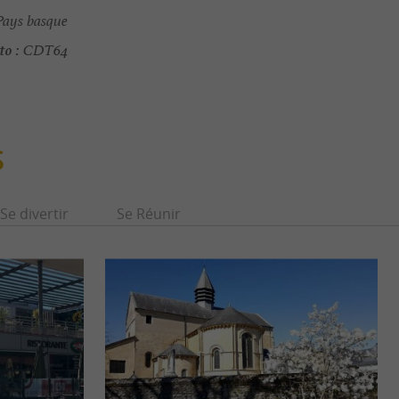
Pays basque
to :
CDT64
S
Se divertir
Se Réunir