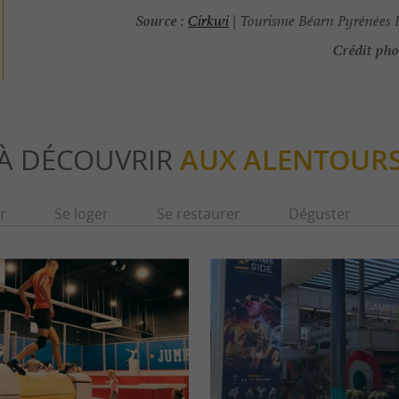
Source :
Cirkwi
| Tourisme Béarn Pyrénées 
Crédit pho
À DÉCOUVRIR
AUX ALENTOUR
r
Se loger
Se restaurer
Déguster