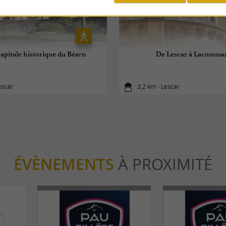
capitale historique du Béarn
De Lescar à Lacomma
escar
3,2 km - Lescar
ÉVÈNEMENTS
À PROXIMITÉ