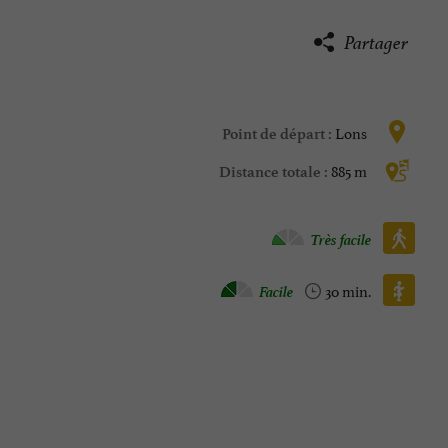
Partager
Lons
Point de départ :
885 m
Distance totale :
Marche à pied :
Très facile
Roller :
Facile
30 min.