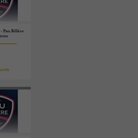
- Pau Billère
intes
rtifs