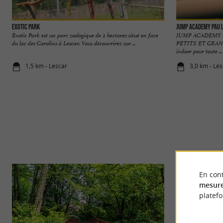
Exotic Park
Jump Academy Pau 
Exotic Park est un parc zoologique de 2 hectares situé en face
JUMP ACADEMY 
du lac des Carolins à Lescar. Vous découvrirez sur ...
PETITS ET GRAND
indoor pour toute ...
1,5 km - Lescar
3,0 km - Le
En cont
mesure
platef