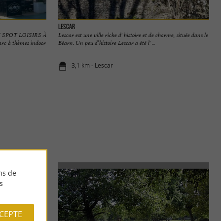
Lescar
 SPOT LOISIRS À
Lescar est une ville riche d' histoire et de charme, située dans le
 à thèmes indoor
Béarn. Un peu d’histoire Lescar a été l' ...
3,1 km - Lescar
ns de
s
CCEPTE