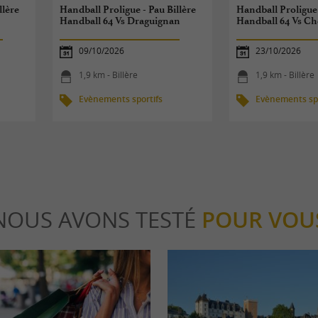
llère
Handball Proligue - Pau Billère
Handball Proligue 
Handball 64 Vs Draguignan
Handball 64 Vs C
09/10/2026
23/10/2026
1,9 km - Billère
1,9 km - Billère
Evènements sportifs
Evènements spo
NOUS AVONS TESTÉ
POUR VOU