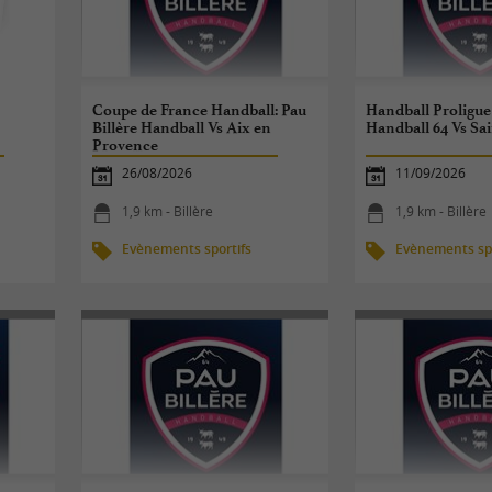
Coupe de France Handball: Pau
Handball Proligue 
Billère Handball Vs Aix en
Handball 64 Vs Sa
Provence
26/08/2026
11/09/2026
1,9 km - Billère
1,9 km - Billère
Evènements sportifs
Evènements spo