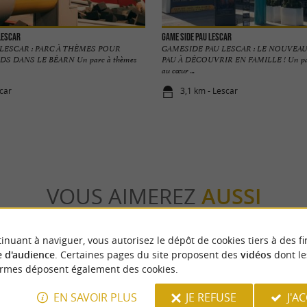
Lescar
GAME SIDE Pau Lescar
LESCAR : PARC À THÈMES POUR
GAMESIDE PAU LESCAR : LE NOUVEAU
S DANS LE BÉARN Un parc à thèmes
PAU À DÉCOUVRIR EN FAMILLE ! Un parc
au cœur ...
scar
3,1 km - Lescar
VOUS AIMEREZ
AUSSI
inuant à naviguer, vous autorisez le dépôt de cookies tiers à des fi
 d'audience
. Certaines pages du site proposent des
vidéos
dont le
ormes déposent également des cookies.
EN SAVOIR PLUS
JE REFUSE
J'A