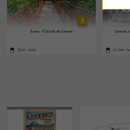
Lons - Circuit du Lanot
Lescar, 
56 m - Lons
3,1 km - L