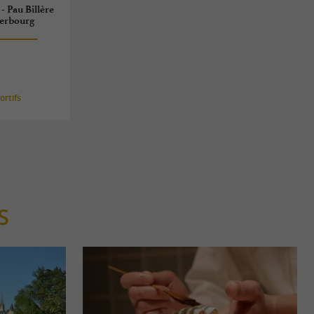
- Pau Billère
herbourg
rtifs
S