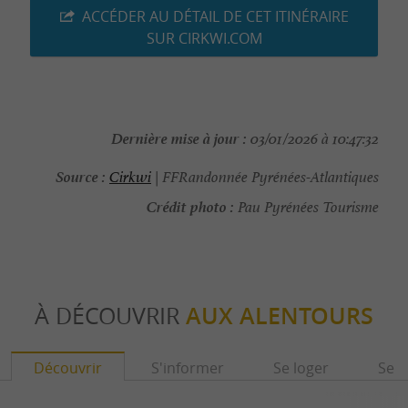
ACCÉDER AU DÉTAIL DE CET ITINÉRAIRE
SUR CIRKWI.COM
Dernière mise à jour :
03/01/2026 à 10:47:32
Source :
Cirkwi
| FFRandonnée Pyrénées-Atlantiques
Crédit photo :
Pau Pyrénées Tourisme
À DÉCOUVRIR
AUX ALENTOURS
Découvrir
S'informer
Se loger
Se r