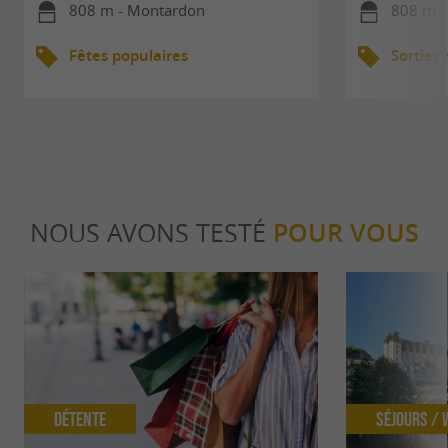
808 m - Montardon
808 m -
Fêtes populaires
Sorties
NOUS AVONS TESTÉ
POUR VOUS
Détente
Séjours /