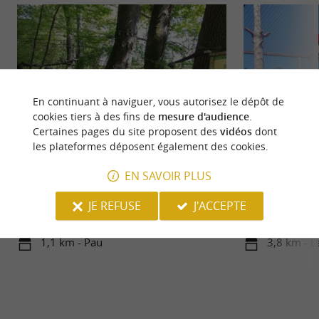
En continuant à naviguer, vous autorisez le dépôt de
cookies tiers à des fins de
mesure d'audience
.
Certaines pages du site proposent des
vidéos
dont
les plateformes déposent également des cookies.
Forêt des Vert-Tiges
Exotic Park
EN SAVOIR PLUS
PARC À THÈMES À PAU – LA FORÊT DES
Exotic Park est un
VERT'TIGES, AVENTURE EN FAMILLE Un
situé en face du l
JE REFUSE
J'ACCEPTE
parc multi-activités au cœur de la ...
découvrirez sur ...
1,1 km - Pau
3,8 km - L