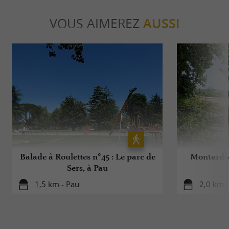
VOUS AIMEREZ
AUSSI
Balade à Roulettes n°45 : Le parc de
Montardon
Sers, à Pau
1,5 km - Pau
2,0 km 