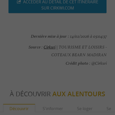
ACCÉDER AU DÉTAIL DE CET ITINÉRAIRE
SUR CIRKWI.COM
Dernière mise à jour :
14/02/2026 à 03:04:37
Source :
Cirkwi
| TOURISME ET LOISIRS -
COTEAUX BEARN MADIRAN
Crédit photo :
@Cirkwi
À DÉCOUVRIR
AUX ALENTOURS
Découvrir
S'informer
Se loger
Se r