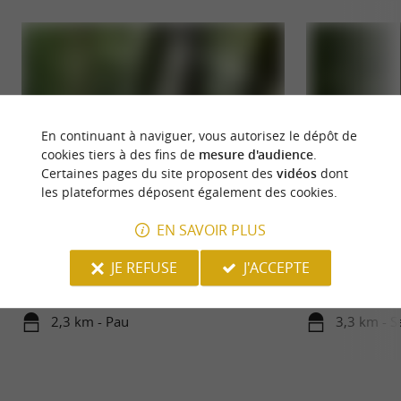
En continuant à naviguer, vous autorisez le dépôt de
cookies tiers à des fins de
mesure d'audience
.
Certaines pages du site proposent des
vidéos
dont
les plateformes déposent également des cookies.
Forêt des Vert-Tiges
Lac de Serres-Cas
EN SAVOIR PLUS
PARC À THÈMES À PAU – LA FORÊT DES
Le Lac de Serres-C
JE REFUSE
J'ACCEPTE
VERT'TIGES, AVENTURE EN FAMILLE Un
30 ha, abritant es
parc multi-activités au cœur de la ...
brochets, ...
2,3 km - Pau
3,3 km - S