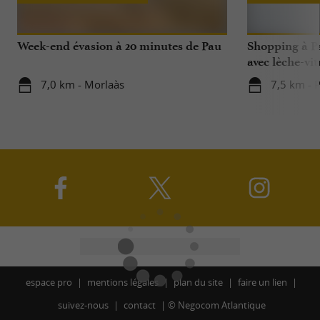
Week-end évasion à 20 minutes de Pau
Shopping à Pa
avec lèche-vit
7,0 km - Morlaàs
7,5 km - 
espace pro
mentions légales
plan du site
faire un lien
suivez-nous
contact
©
Negocom Atlantique