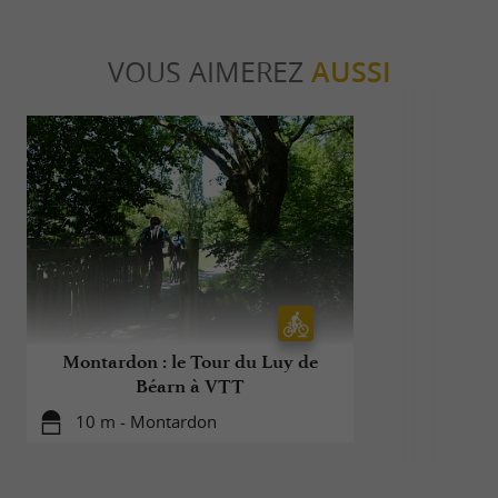
VOUS AIMEREZ
AUSSI
Montardon : le Tour du Luy de
Montardon
Béarn à VTT
10 m - Montardon
13 m - 