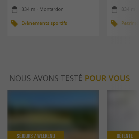
834 m - Montardon
834 m -
Evènements sportifs
Patrimo
NOUS AVONS TESTÉ
POUR VOUS
Séjours / Weekend
Détente