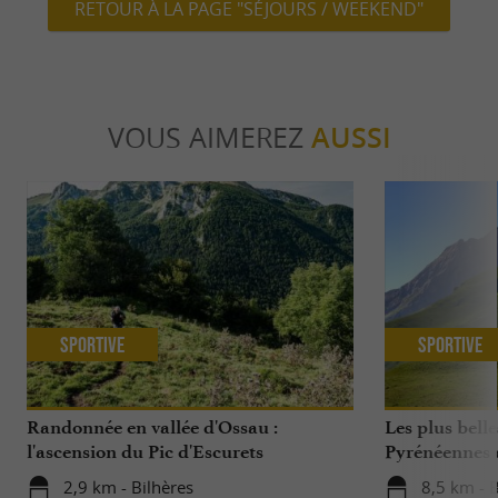
RETOUR À LA PAGE "SÉJOURS / WEEKEND"
VOUS AIMEREZ
AUSSI
Sportive
Sportive
Randonnée en vallée d'Ossau :
Les plus bell
l'ascension du Pic d'Escurets
Pyrénéennes 
2,9 km - Bilhères
8,5 km - 