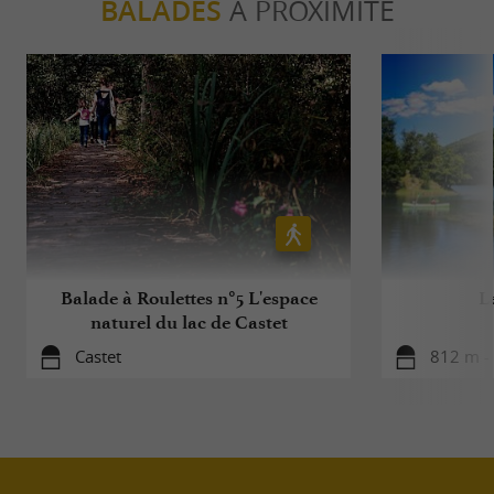
BALADES
À PROXIMITÉ
Balade à Roulettes n°5 L'espace
L
naturel du lac de Castet
Castet
812 m - 