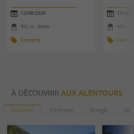
12/08/2026
19/08/
962 m - Bielle
962 m - 
Concerts
Concert
À DÉCOUVRIR
AUX ALENTOURS
Découvrir
S'informer
Se loger
Se r