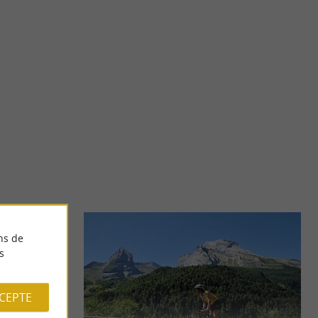
Arudy
esque de moins de
Arudy se trouve dans le Béarn, une région aux paysages
a ...
époustouflants. Un peu d'histoire et de culture Berceau de ...
2,2 km - Arudy
ns de
s
CCEPTE