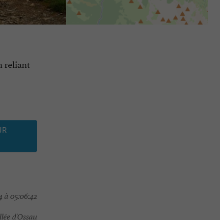
 reliant
UR
 à 05:06:42
llée d'Ossau