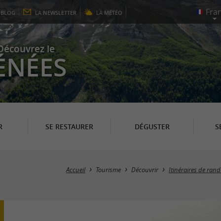
E
BLOG
LA
NEWSLETTER
LA
MÉTÉO
Découvrez le
ÉNÉES
R
SE RESTAURER
DÉGUSTER
S
Accueil
Tourisme
Découvrir
Itinéraires de ran