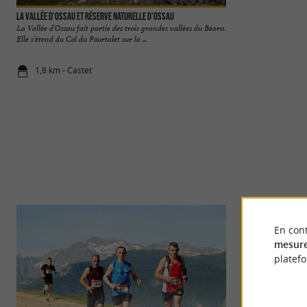
La Vallée d'Ossau et Réserve Naturelle d'Ossau
Port de Castet
La Vallée d’Ossau fait partie des trois grandes vallées du Béarn.
Le Port de Castet s
Elle s’étend du Col du Pourtalet sur la ...
Pyrénées sont des li
1,8 km - Castet
1,8 km - Cas
En cont
mesure
platef