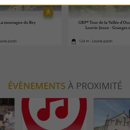
La montagne du Rey
GRP® Tour de la Vallée d'Oss
Louvie-Juzon - Granges 
uvie-Juzon
124 m - Louvie-Juzon
ÉVÈNEMENTS
À PROXIMITÉ