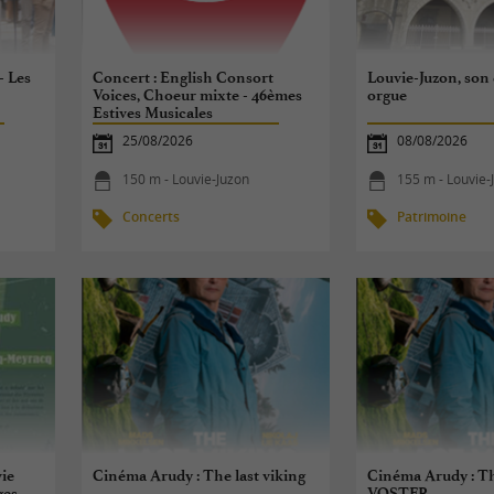
- Les
Concert : English Consort
Louvie-Juzon, son 
Voices, Choeur mixte - 46èmes
orgue
Estives Musicales
Internationales
25/08/2026
08/08/2026
150 m - Louvie-Juzon
155 m - Louvie-
Concerts
Patrimoine
vie
Cinéma Arudy : The last viking
Cinéma Arudy : Th
ges
VOSTFR