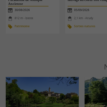
Ancienne
30/08/2026
05/09/2026
812 m - Izeste
2,1 km - Arudy
Patrimoine
Sorties natures