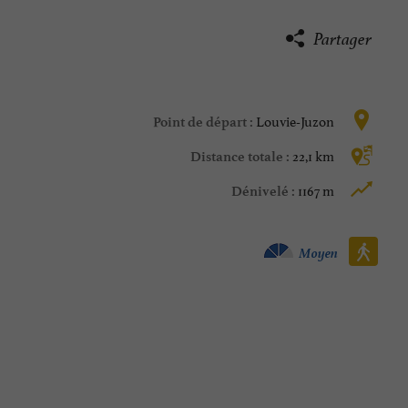
Partager
Louvie-Juzon
Point de départ :
22,1 km
Distance totale :
1167 m
Dénivelé :
Marche à pied :
Moyen