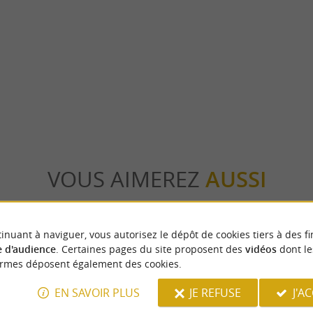
Castet
urplombe le Lac de Castet. Les ports des
Castet, dans le Béarn, est un village pittor
eux de passage des troupeaux, avec ...
200 habitants qui doit une grande partie de s
tet
1,8 km - Castet
VOUS AIMEREZ
AUSSI
inuant à naviguer, vous autorisez le dépôt de cookies tiers à des fi
 d'audience
. Certaines pages du site proposent des
vidéos
dont le
ormes déposent également des cookies.
EN SAVOIR PLUS
JE REFUSE
J'A