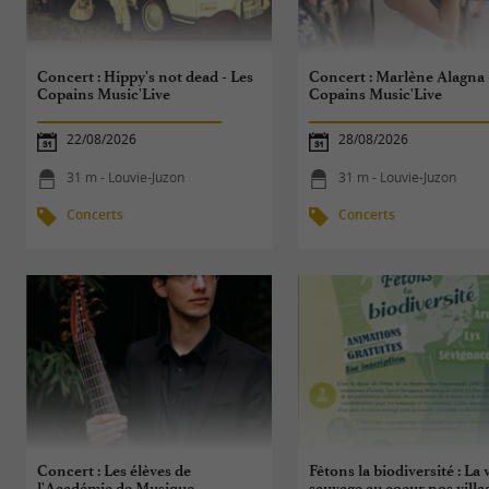
Concert : Hippy's not dead - Les
Concert : Marlène Alagna 
Copains Music'Live
Copains Music'Live
22/08/2026
28/08/2026
31 m - Louvie-Juzon
31 m - Louvie-Juzon
Concerts
Concerts
Concert : Les élèves de
Fêtons la biodiversité : La 
l'Académie de Musique
sauvage au coeur nos villa