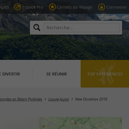
Espace Pro
Carnets de Voyage
Connexion
E DIVERTIR
SE RÉUNIR
TOP EXPÉRIENCES
données en Béarn Pyrénées
Louvie-Juzon
New Ossaloise 2018