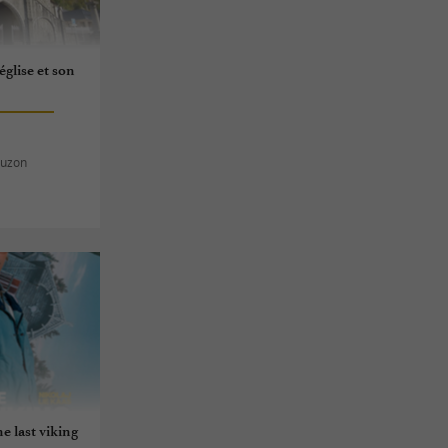
église et son
Juzon
e last viking