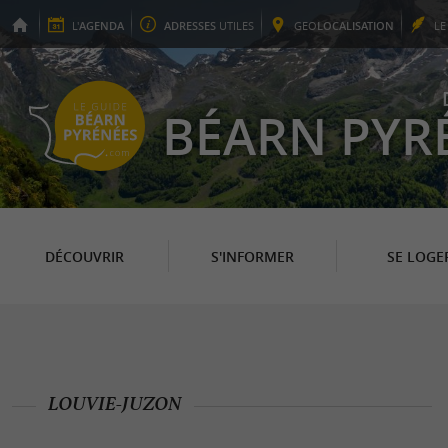
L'
AGENDA
ADRESSES
UTILES
GEO
LOCALISATION
L
BÉARN PYR
DÉCOUVRIR
S'INFORMER
SE LOGE
LOUVIE-JUZON