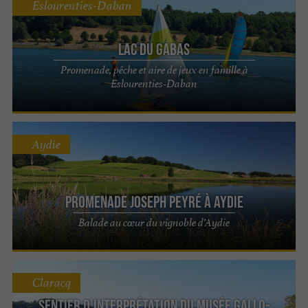
Eslourenties-Daban
Lac du Gabas
Promenade, pêche et aire de jeux en famille à
Eslourenties-Daban
Aydie
Promenade Joseph Peyré à Aydie
Balade au cœur du vignoble d’Aydie
Claracq
Sentier d'interprétation du musée gallo-