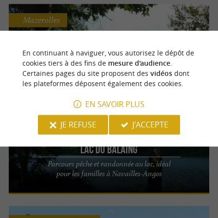
Mazerolles
Lac de l'Ayguelongue
En continuant à naviguer, vous autorisez le dépôt de
cookies tiers à des fins de
mesure d'audience
.
Nature, pêche et balade en pleine nature à
Certaines pages du site proposent des
vidéos
dont
Mazerolles
les plateformes déposent également des cookies.
EN SAVOIR PLUS
Navailles-Angos
JE REFUSE
J'ACCEPTE
Lac du Balaing
Parcours pêche et randonnée au lac, idéal
pour les familles à Navailles-Angos