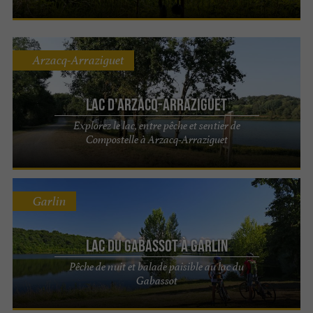
Arzacq-Arraziguet
Lac d'Arzacq-Arraziguet
Explorez le lac, entre pêche et sentier de
Compostelle à Arzacq-Arraziguet
Garlin
Lac du Gabassot à Garlin
Pêche de nuit et balade paisible au lac du
Gabassot