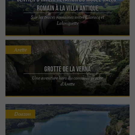
romain à la villa antique
Sur les traces romaines entre Claracq et
Lalonquette
Arette
Grotte de la Verna
Une aventure hors du commun proche
d'Arette
Doazon