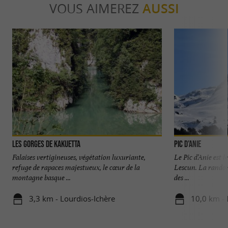
VOUS AIMEREZ
AUSSI
Les Gorges de Kakuetta
Pic d’Anie
Falaises vertigineuses, végétation luxuriante,
Le Pic d’Anie est 
refuge de rapaces majestueux, le cœur de la
Lescun. La randon
montagne basque ...
des ...
3,3 km - Lourdios-Ichère
10,0 km - 