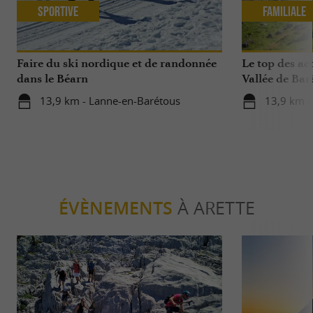
Sportive
Familiale
Faire du ski nordique et de randonnée
Le top des act
dans le Béarn
Vallée de Bar
13,9 km - Lanne-en-Barétous
13,9 km -
ÉVÈNEMENTS
À ARETTE