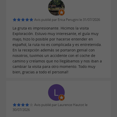
24€ par adulte / 17€ par enfant
Tarif :
Avis publié par Erica Perugini le 31/07/2026
Exploration
La gruta es impresionante. Hicimos la visita
Exploración. Estuvo muy interesante, el guía muy
2h + accès grotte (âge minimum : 10 ans)
majo, hizo lo posible por hacerse entender en
español, la ruta no es complicada y es entretenida.
Vous quittez l'aménagement touristique pour
En la recepción además se portaron genial con
une exploration souterraine adaptée à tous les
nosotros, tuvimos un accidente con el coche de
camino y creíamos que no llegábamos y nos iban a
niveaux. Pantalon obligatoire.
cambiar la visita para otro momento. Todo muy
29€ par adulte / 22€ par enfant
bien, gracias a todo el personal!
Tarif :
AVENTURE SPÉLÉO
Avis publié par Laurence Hautot le
Quelle que soit la visite, nous rentrons dans
30/07/2026
une
où l’