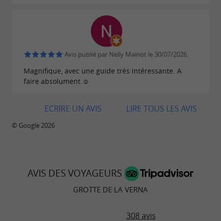
aventure spéléologique
esprit
, la
et l’
sont
d’équipe
cohésion
adaptation
fondamentaux. Le guide se réserve le droit
d’adapter le parcours en fonction des
Avis publié par Nelly Mainot le 30/07/2026
conditions (météo, participants...).
Magnifique, avec une guide très intéressante. A
faire absolument.☺️
L’accès depuis l’accueil jusqu’à l’entrée de la
ECRIRE UN AVIS
LIRE TOUS LES AVIS
grotte se fait avec votre propre voiture.
© Google 2026
Chevalier
3h + accès grotte (âge minimum : 12 ans)
AVIS DES VOYAGEURS
Randonnée spéléo sportive, hors sentier
GROTTE DE LA VERNA
(éboulis et blocs)
308 avis
50€