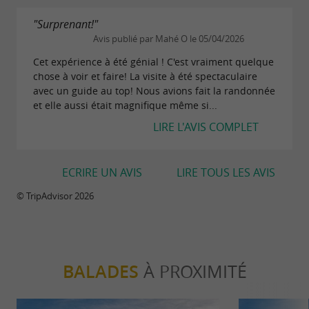
68€
Tarif :
"Surprenant!"
Avis publié par Mahé O le 05/04/2026
Arphidia
Cet expérience à été génial ! C'est vraiment quelque
chose à voir et faire! La visite à été spectaculaire
5h + accès grotte (âge minimum : 14 ans)
avec un guide au top! Nous avions fait la randonnée
et elle aussi était magnifique même si...
Parcours spéléo technique. Mains courantes
LIRE L'AVIS COMPLET
aériennes et descentes en rappel (maximum
8m).
ECRIRE UN AVIS
LIRE TOUS LES AVIS
68€
Tarif :
© TripAdvisor 2026
Mix Aventure
8h + accès grotte (âge minimum : 16 ans)
BALADES
À PROXIMITÉ
Combinaison des visites Chevalier Aranzadi ou