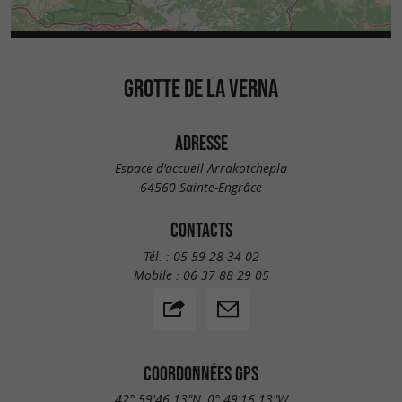
GROTTE DE LA VERNA
ADRESSE
Espace d'accueil Arrakotchepla
64560 Sainte-Engrâce
CONTACTS
Tél. :
05 59 28 34 02
Mobile :
06 37 88 29 05
COORDONNÉES GPS
42° 59'46.13"N, 0° 49'16.13"W