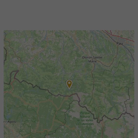
À RETROUVER SUR
LE BLOG DU
GUIDE BÉARN PYRÉNÉES
...
Aventure insolite dans les entrailles de la Terre :
la Grotte de la Verna