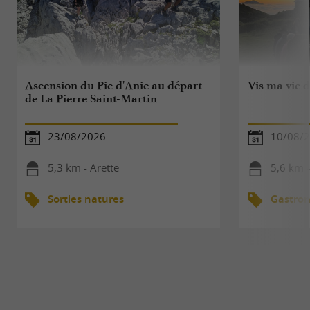
Ascension du Pic d'Anie au départ
Vis ma vie 
de La Pierre Saint-Martin
23/08/2026
10/08/
5,3 km - Arette
5,6 km -
Sorties natures
Gastro