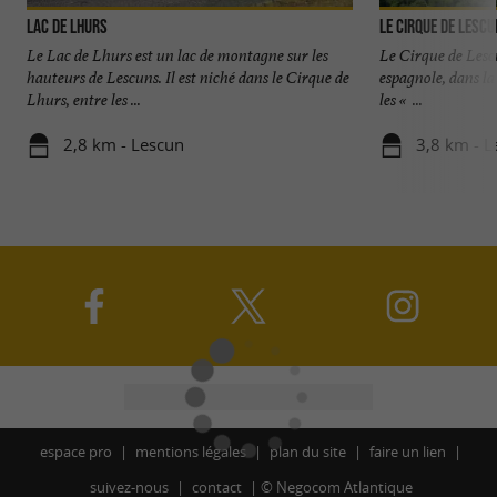
Lac de Lhurs
Le Cirque de Lesc
Le Lac de Lhurs est un lac de montagne sur les
Le Cirque de Lescu
hauteurs de Lescuns. Il est niché dans le Cirque de
espagnole, dans l
Lhurs, entre les ...
les « ...
2,8 km - Lescun
3,8 km - L
espace pro
mentions légales
plan du site
faire un lien
suivez-nous
contact
©
Negocom Atlantique