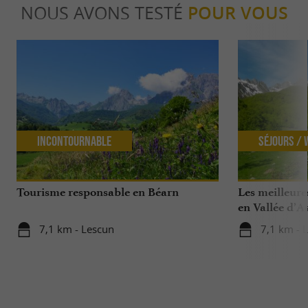
NOUS AVONS TESTÉ
POUR VOUS
Incontournable
Séjours /
Tourisme responsable en Béarn
Les meilleures
en Vallée d’A
7,1 km - Lescun
7,1 km - 