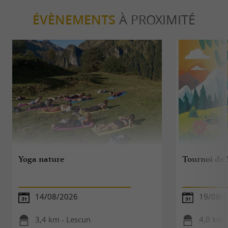
ÉVÈNEMENTS
À PROXIMITÉ
Yoga nature
Tournoi de 
14/08/2026
19/08/
3,4 km - Lescun
4,0 km -