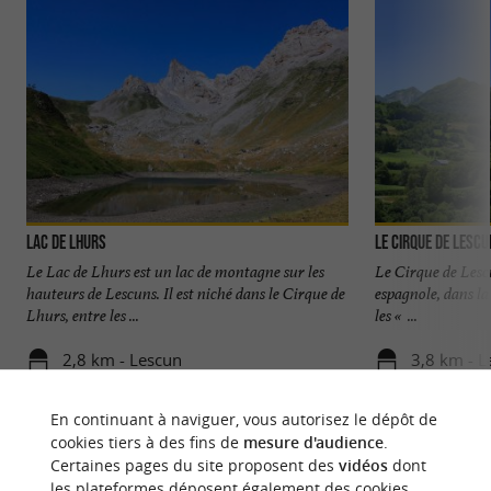
Lac de Lhurs
Le Cirque de Lesc
Le Lac de Lhurs est un lac de montagne sur les
Le Cirque de Lescu
hauteurs de Lescuns. Il est niché dans le Cirque de
espagnole, dans l
Lhurs, entre les ...
les « ...
2,8 km - Lescun
3,8 km - L
En continuant à naviguer, vous autorisez le dépôt de
cookies tiers à des fins de
mesure d'audience
.
Certaines pages du site proposent des
vidéos
dont
les plateformes déposent également des cookies.