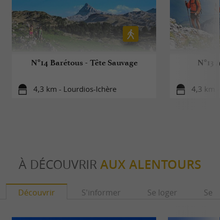
N°14 Barétous - Tête Sauvage
N°13 
4,3 km - Lourdios-Ichère
4,3 km -
À DÉCOUVRIR
AUX ALENTOURS
Découvrir
S'informer
Se loger
Se r