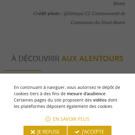
Béarn
Crédit photo :
@Sirtaqui Cf. Communauté de
Communes du Haut-Béarn
À DÉCOUVRIR
AUX ALENTOURS
Découvrir
S'informer
Se loger
Se r
En continuant à naviguer, vous autorisez le dépôt de
cookies tiers à des fins de
mesure d'audience
.
Certaines pages du site proposent des
vidéos
dont
les plateformes déposent également des cookies.
EN SAVOIR PLUS
JE REFUSE
J'ACCEPTE