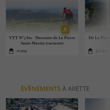
VTT N°5 bis - Descente de La Pierre
De La Pierr
Saint-Martin (variante)
Arette
2,1 km -
ÉVÈNEMENTS
À ARETTE