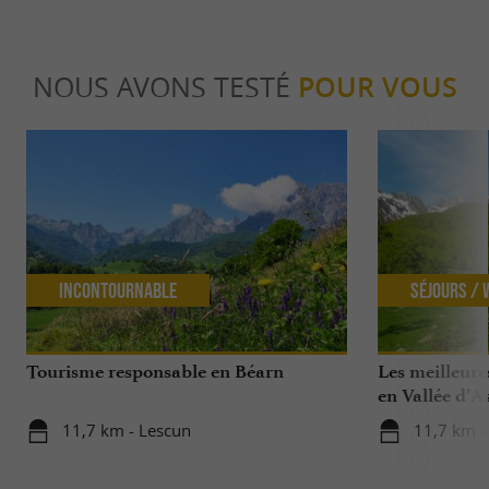
NOUS AVONS TESTÉ
POUR VOUS
Incontournable
Séjours /
Tourisme responsable en Béarn
Les meilleures
en Vallée d’A
11,7 km - Lescun
11,7 km -