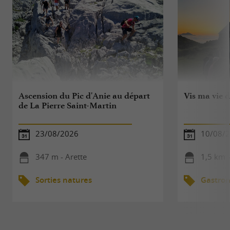
Ascension du Pic d'Anie au départ
Vis ma vie 
de La Pierre Saint-Martin
23/08/2026
10/08/
347 m - Arette
1,5 km -
Sorties natures
Gastro