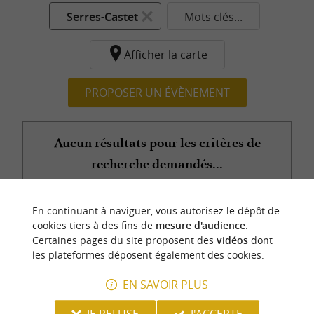
Serres-Castet
Mots clés...
Afficher la carte
PROPOSER UN ÉVÈNEMENT
Aucun résultats pour les critères de
recherche demandés...
En continuant à naviguer, vous autorisez le dépôt de
n
o
t
e
c
o
u
p
e
c
o
e
u
cookies tiers à des fins de
mesure d'audience
.
r
d
r
Certaines pages du site proposent des
vidéos
dont
les plateformes déposent également des cookies.
EN SAVOIR PLUS
JE REFUSE
J'ACCEPTE