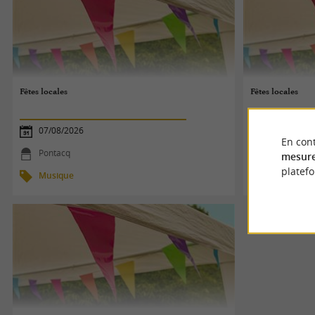
Fêtes locales
Fêtes locales
07/08/2026
08/08/2026
En cont
Pontacq
Pontacq
mesure
platef
Musique
Musique