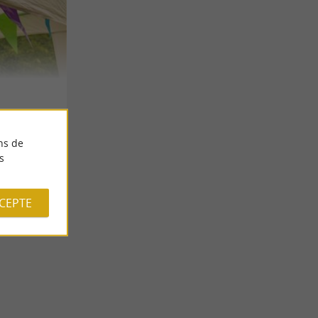
ns de
s
CCEPTE