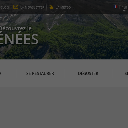
E
BLOG
LA
NEWSLETTER
LA
MÉTÉO
Découvrez le
ÉNÉES
R
SE RESTAURER
DÉGUSTER
S