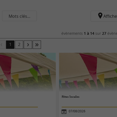
Mots clés...
Affiche
évènements
1 à 14
sur
27
évène
1
2
Fêtes locales
07/08/2026