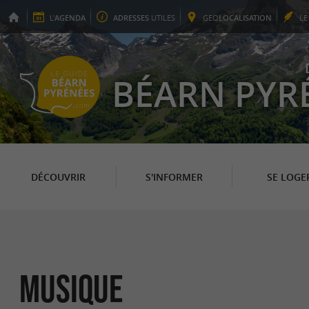
L'
AGENDA
ADRESSES
UTILES
GEO
LOCALISATION
L
BÉARN PYR
DÉCOUVRIR
S'INFORMER
SE LOGE
Musique