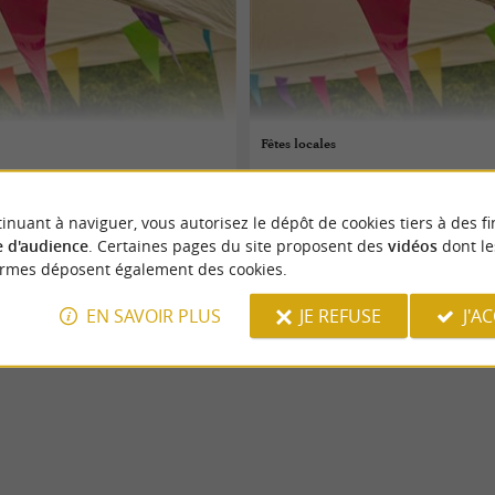
Fêtes locales
08/08/2026
inuant à naviguer, vous autorisez le dépôt de cookies tiers à des fi
Pontacq
 d'audience
. Certaines pages du site proposent des
vidéos
dont le
ormes déposent également des cookies.
Musique
EN SAVOIR PLUS
JE REFUSE
J'A