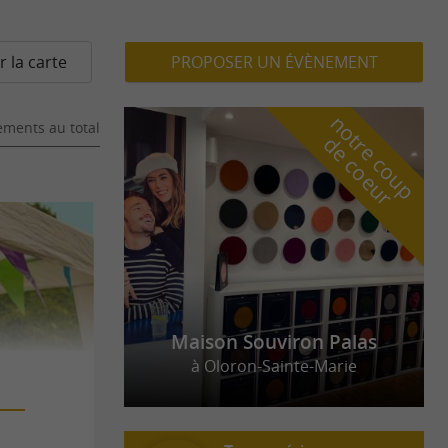
r la carte
PROPOSER UN ÉVÈNEMENT
n
o
t
e
c
o
u
p
e
c
o
e
u
ments au total
r
d
r
Maison Souviron Palas
à Oloron-Sainte-Marie