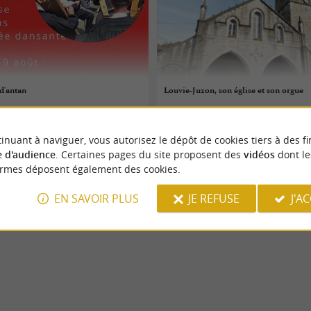
 d'antan
Louvie-Juzon, son église et son orgue
08/08/2026
inuant à naviguer, vous autorisez le dépôt de cookies tiers à des fi
es
Louvie-Juzon
 d'audience
. Certaines pages du site proposent des
vidéos
dont le
ormes déposent également des cookies.
Patrimoine
EN SAVOIR PLUS
JE REFUSE
J'A