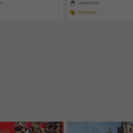
es
Louvie-Juzon
Patrimoine