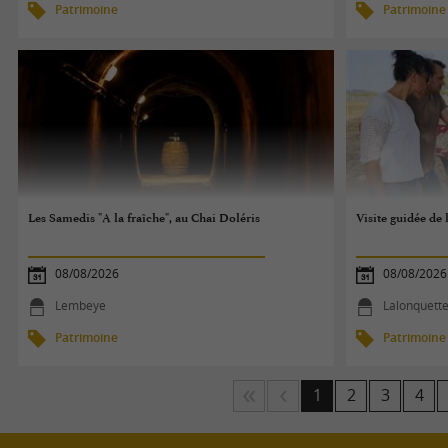
Patrimoine
Patrimoine
Les Samedis "A la fraîche", au Chai Doléris
Visite guidée de 
08/08/2026
08/08/2026
Lembeye
Lalonquett
Patrimoine
Patrimoine
1
2
3
4