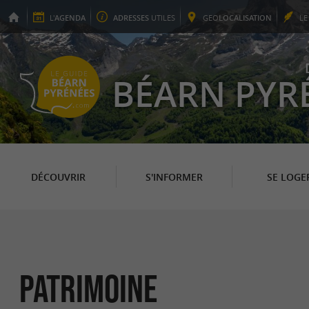
L'
AGENDA
ADRESSES
UTILES
GEO
LOCALISATION
L
BÉARN PYR
DÉCOUVRIR
S'INFORMER
SE LOGE
Patrimoine