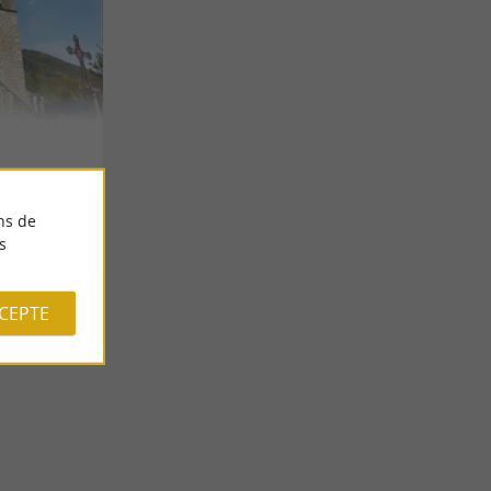
ns de
s
CCEPTE