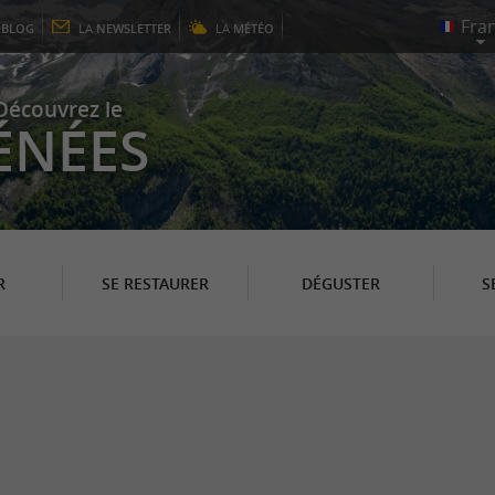
E
BLOG
LA
NEWSLETTER
LA
MÉTÉO
Découvrez le
ÉNÉES
R
SE RESTAURER
DÉGUSTER
S