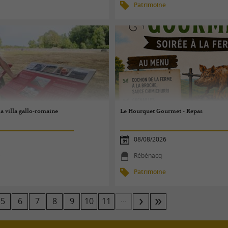
Patrimoine
la villa gallo-romaine
Le Hourquet Gourmet - Repas
08/08/2026
e
Rébénacq
Patrimoine
...
5
6
7
8
9
10
11