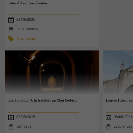
Fêtes d'Aas : Aas d'antan
08/08/2026
Eaux-Bonnes
Patrimoine
Les Samedis "A la fraîche", au Chai Doléris
Louvie-Juzon, so
08/08/2026
08/08/2026
Lembeye
Louvie-Juzo