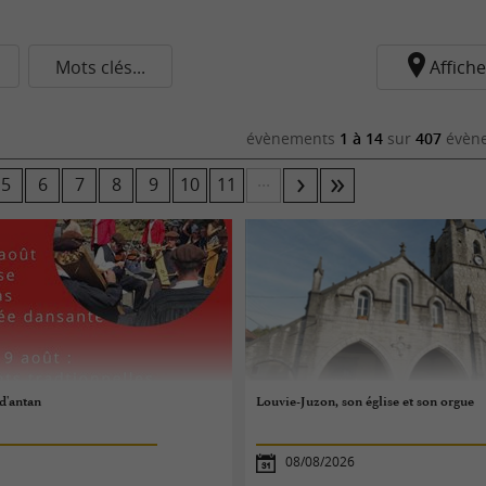
Mots clés...
Affiche
évènements
1 à 14
sur
407
évène
...
5
6
7
8
9
10
11
 d'antan
Louvie-Juzon, son église et son orgue
08/08/2026