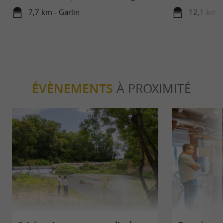
7,7 km - Garlin
12,1 km 
ÉVÈNEMENTS
À PROXIMITÉ