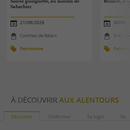
Soirée guinguette, au moulin de
Brunch, au 
Sabathier
21/08/2026
30/08/
Conchez-de-Béarn
3 m - C
Patrimoine
Patrimo
À DÉCOUVRIR
AUX ALENTOURS
Découvrir
S'informer
Se loger
Se r