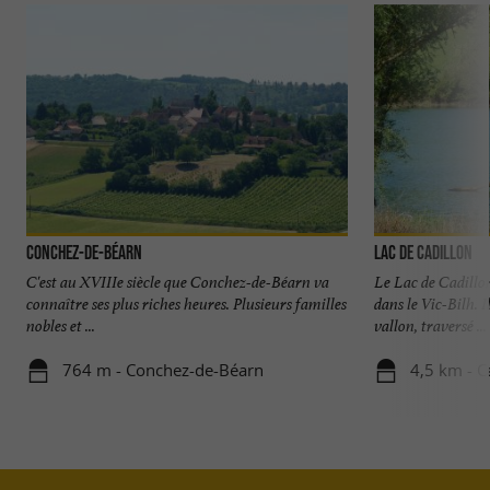
Conchez-de-Béarn
Lac de Cadillon
C'est au XVIIIe siècle que Conchez-de-Béarn va
Le Lac de Cadillo
connaître ses plus riches heures. Plusieurs familles
dans le Vic-Bilh. I
nobles et ...
vallon, traversé ...
764 m - Conchez-de-Béarn
4,5 km - C