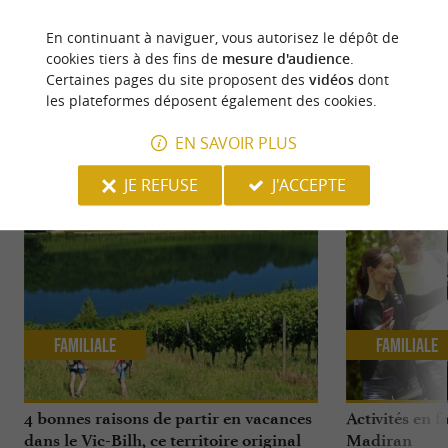
Source :
Crédit photo :
Sirtaqui
-
Tourisme & loisirs
En continuant à naviguer, vous autorisez le dépôt de
Coteaux Béarn Madiran -
CC BY-NC-ND 4.0
cookies tiers à des fins de
mesure d'audience
.
Certaines pages du site proposent des
vidéos
dont
les plateformes déposent également des cookies.
EN SAVOIR PLUS
NOUS AVONS TESTÉ
POUR VOUS
JE REFUSE
J'ACCEPTE
Familiale
Familiale
4 bonnes raisons de partir en vacances
Activités en 
dans le Vic-Bilh, ce territoire original
Madiran