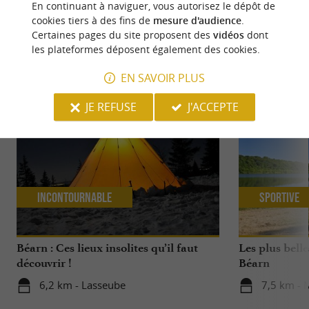
En continuant à naviguer, vous autorisez le dépôt de
cookies tiers à des fins de
mesure d'audience
.
Certaines pages du site proposent des
vidéos
dont
les plateformes déposent également des cookies.
NOUS AVONS TESTÉ
POUR VOUS
EN SAVOIR PLUS
JE REFUSE
J'ACCEPTE
Incontournable
Sportive
Béarn : Ces lieux insolites qu’il faut
Les plus belle
découvrir !
Béarn
6,2 km - Lasseube
7,5 km - 