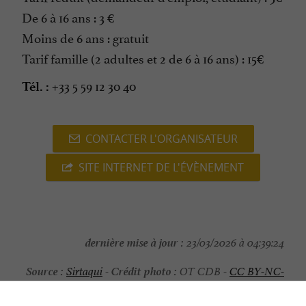
De 6 à 16 ans : 3 €
Moins de 6 ans : gratuit
Tarif famille (2 adultes et 2 de 6 à 16 ans) : 15€
+33 5 59 12 30 40
Tél. :
CONTACTER L'ORGANISATEUR
SITE INTERNET DE L'ÉVÈNEMENT
dernière mise à jour :
23/03/2026 à 04:39:24
Source :
Crédit photo :
Sirtaqui
-
OT CDB -
CC BY-NC-
ND 4.0