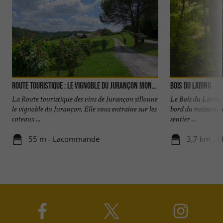
Route Touristique : Le vignoble du Jurançon Monein et Lacommand
Bois du Laring
La Route touristique des vins de Jurançon sillonne
Le Bois du Laring
le vignoble du Jurançon. Elle vous entraîne sur les
bord du ruisseau 
coteaux ...
sentier ...
55 m - Lacommande
3,7 km - 