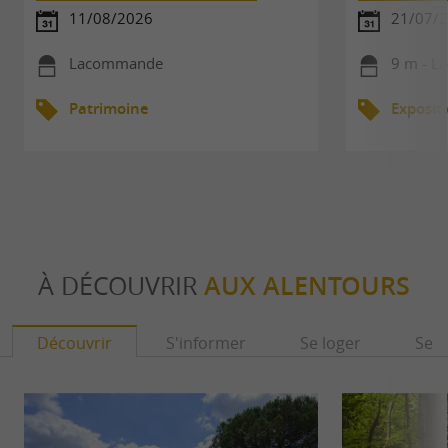
11/08/2026
21/07/2
Lacommande
9 m - 
Patrimoine
Exposit
À DÉCOUVRIR
AUX ALENTOURS
Découvrir
S'informer
Se loger
Se r