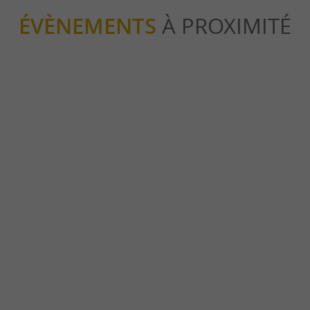
ÉVÈNEMENTS
À PROXIMITÉ
Journées Européennes du
Apéro de bienven
es
Patrimoine, balade entre
patrimoine et gourmandises
19/09/2026
10/08/2026
53 m - Morlaàs
54 m - Morlaàs
Patrimoine
Gastronomie