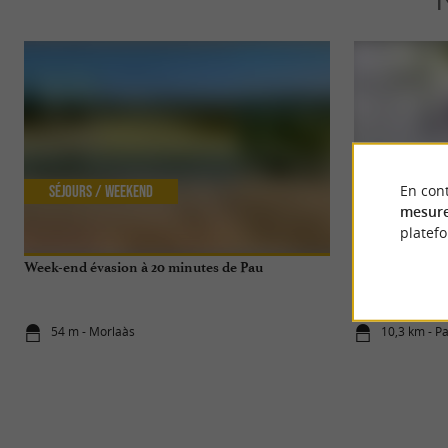
En cont
Séjours / Weekend
Détente
mesure
platef
Week-end évasion à 20 minutes de Pau
Shopping à Pau
vitrine
54 m - Morlaàs
10,3 km - P