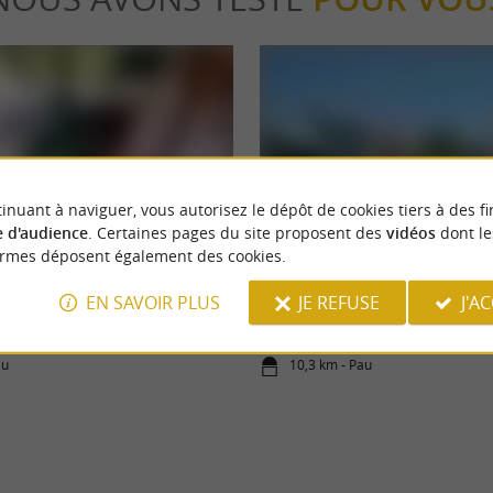
inuant à naviguer, vous autorisez le dépôt de cookies tiers à des fi
Séjours / Weekend
 d'audience
. Certaines pages du site proposent des
vidéos
dont le
ormes déposent également des cookies.
, une journée qui rime avec lèche-
2 jours à Pau et aux alentours
EN SAVOIR PLUS
JE REFUSE
J'A
au
10,3 km - Pau