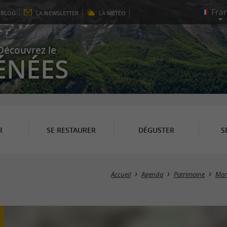
E
BLOG
LA
NEWSLETTER
LA
MÉTÉO
Découvrez le
ÉNÉES
R
SE RESTAURER
DÉGUSTER
S
Accueil
Agenda
Patrimoine
Mor