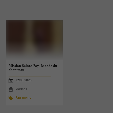
Mission Sainte-Foy : le code du
Morlaàs, balade entre
chapiteau
patrimoine et gourmandis
12/08/2026
25/08/2026
Morlaàs
53 m - Morlaàs
Patrimoine
Patrimoine