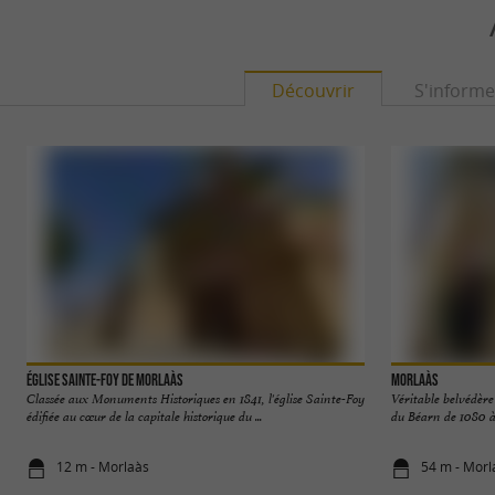
Découvrir
S'informe
Église Sainte-Foy de Morlaàs
Morlaàs
Classée aux Monuments Historiques en 1841, l'église Sainte-Foy
Véritable belvédère 
édifiée au cœur de la capitale historique du ...
du Béarn de 1080 à
12 m - Morlaàs
54 m - Morl