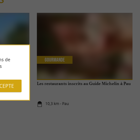
ns de
Gourmande
s
Les restaurants inscrits au Guide Michelin à Pau
CCEPTE
10,3 km - Pau