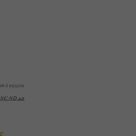
6 à 03:51:01
-NC-ND 4.0
S