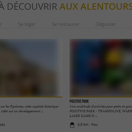
À DÉCOUVRIR
AUX ALENTOUR
r
Se loger
Se restaurer
Déguster
POSITIVE PARK
sur les Pyrénées, cette capitale historique
Une multitude d'activités pour petits et gra
 1260 eut un développement ...
POSITIVE PARK - TRAMPOLINE, WARR
LASER GAME & ...
aàs
4,8 km - Pau