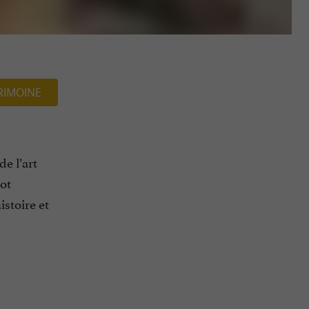
RIMOINE
e l’art
mot
istoire et