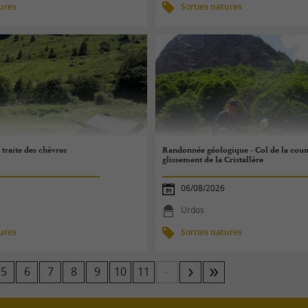
tures
Sorties natures
traite des chèvres
Randonnée géologique - Col de la coum
glissement de la Cristallère
06/08/2026
Urdos
tures
Sorties natures
...
5
6
7
8
9
10
11