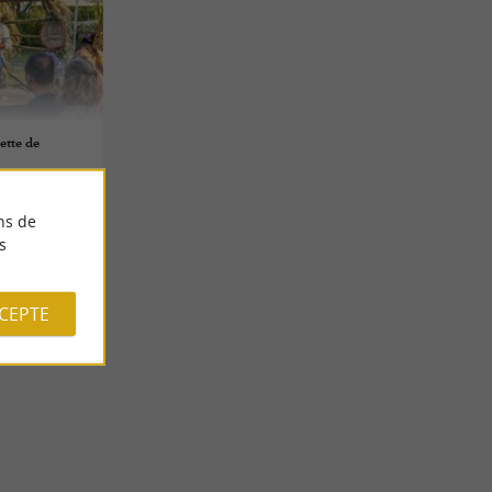
ette de
ns de
s
CCEPTE