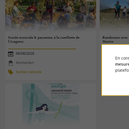
Soirée musicale & paysanne, à la cueillette de
Randonner avec u
l'Aragnon
Martin
06/08/2026
06/08/2026
En cont
Montardon
Arette
mesure
platef
Sorties natures
Sorties na