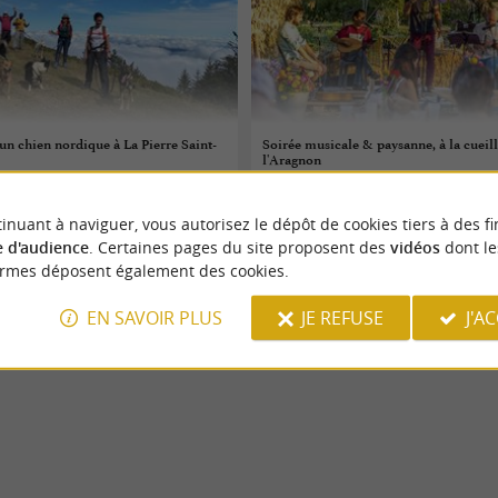
n chien nordique à La Pierre Saint-
Soirée musicale & paysanne, à la cueill
l'Aragnon
06/08/2026
inuant à naviguer, vous autorisez le dépôt de cookies tiers à des fi
Montardon
 d'audience
. Certaines pages du site proposent des
vidéos
dont le
ormes déposent également des cookies.
tures
Sorties natures
EN SAVOIR PLUS
JE REFUSE
J'A