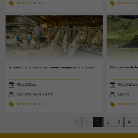
Sorties natures
Sorties na
Apprenti à la ferme : moments magiques à la ferme
Découverte de la 
06/08/2026
06/08/2026
Sauveterre-de-Béarn
Laruns
Sorties natures
Sorties na
1
2
3
4