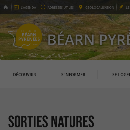
L'
AGENDA
ADRESSES
UTILES
GEO
LOCALISATION
L
BÉARN PYR
DÉCOUVRIR
S'INFORMER
SE LOGE
Sorties natures