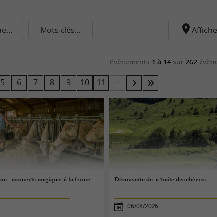
...
Mots clés...
Affiche
évènements
1 à 14
sur
262
évène
...
5
6
7
8
9
10
11
rme : moments magiques à la ferme
Découverte de la traite des chèvres
06/08/2026