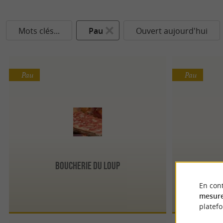
Mots clés...
Pau
Ouvert aujourd'hui
Pau
Pau
Boucherie du loup
Cha
En cont
mesure
platef