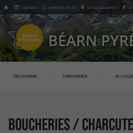
L'
AGENDA
ADRESSES
UTILES
GEO
LOCALISATION
L
BÉARN PYR
DÉCOUVRIR
S'INFORMER
SE LOGE
Boucheries / Charcute