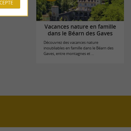
CCEPTE
Vacances nature en famille
dans le Béarn des Gaves
Découvrez des vacances nature
inoubliables en famille dans le Béarn des
Gaves, entre montagnes et ...