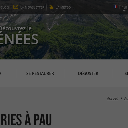
E
BLOG
LA
NEWSLETTER
LA
MÉTÉO
Découvrez le
ÉNÉES
R
SE RESTAURER
DÉGUSTER
S
Accueil
Ad
ries à Pau