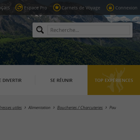
Espace Pro
Carnets de Voyage
Connexion
E DIVERTIR
SE RÉUNIR
TOP EXPÉRIENCES
Masquer la carte
resses utiles
Alimentation
Boucheries / Charcuteries
Pau