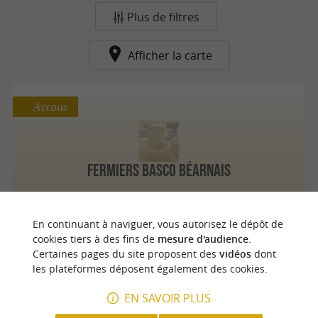
Plus de filtres
Afficher la carte
Accous
Fermiers Basco Béarnais
En continuant à naviguer, vous autorisez le dépôt de
cookies tiers à des fins de
mesure d'audience
.
n
o
t
e
c
o
u
p
e
c
o
e
u
Certaines pages du site proposent des
vidéos
dont
r
d
r
les plateformes déposent également des cookies.
EN SAVOIR PLUS