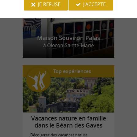
JE REFUSE
J'ACCEPTE
Maison Souviron Palas
à Oloron-Sainte-Marie
Top expériences
Vacances nature en famille
dans le Béarn des Gaves
Découvrez des vacances nature