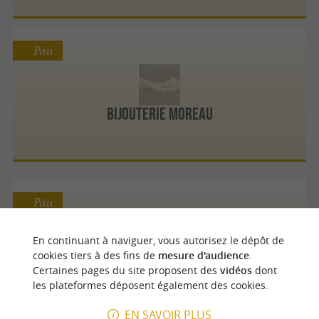
Pau
Bijouterie Moreau
Pau
En continuant à naviguer, vous autorisez le dépôt de
cookies tiers à des fins de
mesure d'audience
.
Le manège à bijoux
Certaines pages du site proposent des
vidéos
dont
les plateformes déposent également des cookies.
EN SAVOIR PLUS