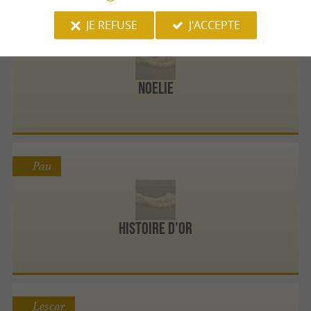
JE REFUSE
J'ACCEPTE
Pau
NOELIE
Pau
Histoire d'Or
Lescar