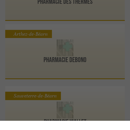
Pharmacie des Thermes
Arthez-de-Béarn
Pharmacie Debono
Sauveterre-de-Béarn
Pharmacie Viallet